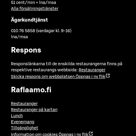
51 cent/min + lna/msa
Alla försäljningstjänster
Ägarkundtjänst
010 76 5858 (vardagar kl. 9-16)
lna/msa
Respons
Responslänkarna till de enskilda restaurangerna finns på
respektive restaurangs webbsida:
Restauranger
Skicka respons om webbplatsen
Öppnas i ny flik
Raflaamo.fi
Restauranger
Restauranger på kartan
Lunch
Evenemang
Tillgänglighet
Information om cookies
Öppnas i ny flik