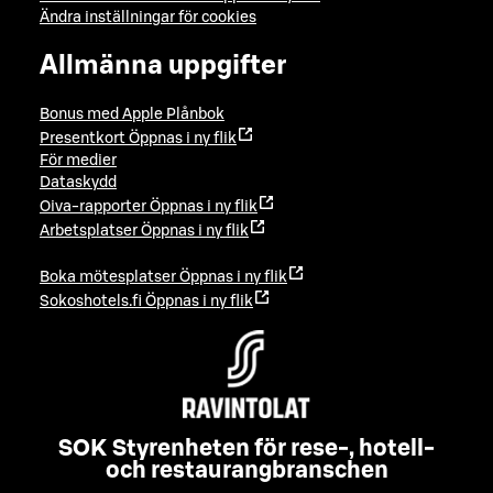
Ändra inställningar för cookies
Allmänna uppgifter
Bonus med Apple Plånbok
Presentkort
Öppnas i ny flik
För medier
Dataskydd
Oiva-rapporter
Öppnas i ny flik
Arbetsplatser
Öppnas i ny flik
Boka mötesplatser
Öppnas i ny flik
Sokoshotels.fi
Öppnas i ny flik
SOK Styrenheten för rese-, hotell-
och restaurangbranschen