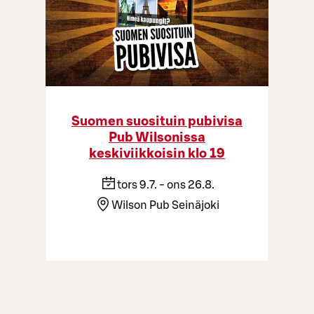
Suomen suosituin pubivisa
Pub Wilsonissa
keskiviikkoisin klo 19
tors 9.7. - ons 26.8.
Wilson Pub Seinäjoki