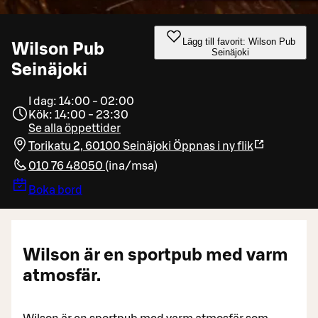
Lägg till favorit: Wilson Pub
Wilson Pub
Seinäjoki
Seinäjoki
I dag: 14:00 - 02:00
Kök: 14:00 - 23:30
Se alla öppettider
Torikatu 2, 60100 Seinäjoki
Öppnas i ny flik
010 76 48050
(
ina/msa
)
Boka bord
Wilson är en sportpub med varm
atmosfär.