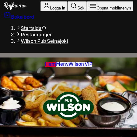
Gå till huvudinnehållet
Logga in
Sök
Öppna mobilmenyn
Boka bord
Startsida
Restauranger
Wilson Pub Seinäjoki
Hem
Meny
Wilson VIP