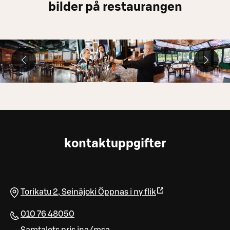
bilder på restaurangen
kontaktuppgifter
Torikatu 2
,
Seinäjoki
Öppnas i ny flik
010 76 48050
Samtalets pris ina/msa