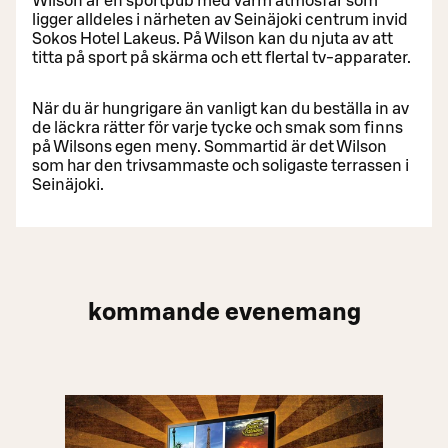
Wilson är en sportpub med varm atmosfär som
ligger alldeles i närheten av Seinäjoki centrum invid
Sokos Hotel Lakeus. På Wilson kan du njuta av att
titta på sport på skärma och ett flertal tv-apparater.
När du är hungrigare än vanligt kan du beställa in av
de läckra rätter för varje tycke och smak som finns
på Wilsons egen meny. Sommartid är det Wilson
som har den trivsammaste och soligaste terrassen i
Seinäjoki.
kommande evenemang