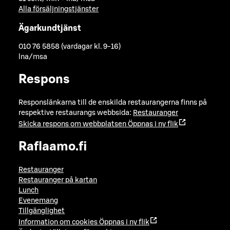
Alla försäljningstjänster
Ägarkundtjänst
010 76 5858 (vardagar kl. 9-16)
lna/msa
Respons
Responslänkarna till de enskilda restaurangerna finns på
respektive restaurangs webbsida:
Restauranger
Skicka respons om webbplatsen
Öppnas i ny flik
Raflaamo.fi
Restauranger
Restauranger på kartan
Lunch
Evenemang
Tillgänglighet
Information om cookies
Öppnas i ny flik