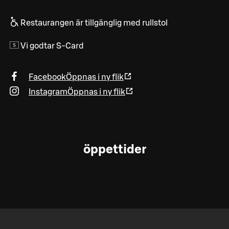
Restaurangen är tillgänglig med rullstol
Vi godtar S-Card
Facebook
Öppnas i ny flik
Instagram
Öppnas i ny flik
öppettider