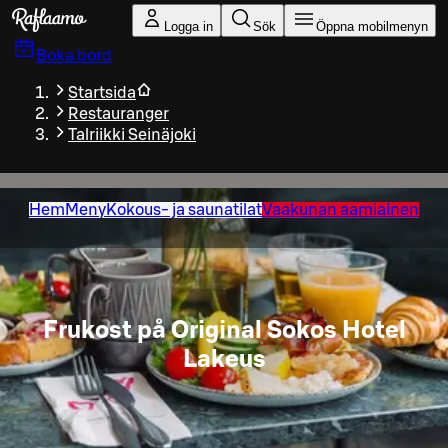
Gå till huvudinnehållet
Logga in
Sök
Öppna mobilmenyn
Boka bord
Startsida
Restauranger
Talriikki Seinäjoki
Hem
Meny
Kokous- ja saunatilat
Vaakunan aamiainen
Frukost på Original Sokos Hotel
Lakeus