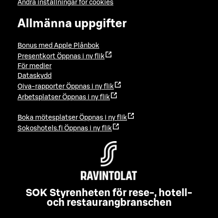
Ändra inställningar för cookies
Allmänna uppgifter
Bonus med Apple Plånbok
Presentkort
Öppnas i ny flik
För medier
Dataskydd
Oiva-rapporter
Öppnas i ny flik
Arbetsplatser
Öppnas i ny flik
Boka mötesplatser
Öppnas i ny flik
Sokoshotels.fi
Öppnas i ny flik
SOK Styrenheten för rese-, hotell-
och restaurangbranschen