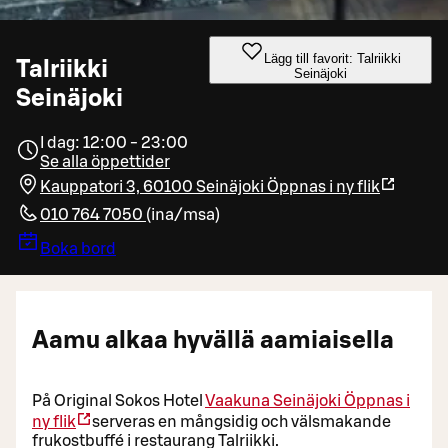
Lägg till favorit: Talriikki
Talriikki
Seinäjoki
Seinäjoki
I dag: 12:00 - 23:00
Se alla öppettider
Kauppatori 3, 60100 Seinäjoki
Öppnas i ny flik
010 764 7050
(
ina/msa
)
Boka bord
Aamu alkaa hyvällä aamiaisella
På Original Sokos Hotel
Vaakuna Seinäjoki
Öppnas i
ny flik
serveras en mångsidig och välsmakande
frukostbuffé i restaurang Talriikki.