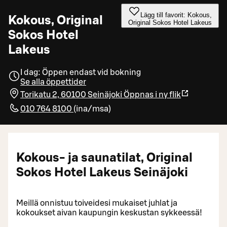
Lägg till favorit: Kokous,
Kokous, Original
Original Sokos Hotel Lakeus
Sokos Hotel
Lakeus
I dag: Öppen endast vid bokning
Se alla öppettider
Torikatu 2, 60100 Seinäjoki
Öppnas i ny flik
010 764 8100
(
ina/msa
)
Kokous- ja saunatilat, Original
Sokos Hotel Lakeus Seinäjoki
Meillä onnistuu toiveidesi mukaiset juhlat ja
kokoukset aivan kaupungin keskustan sykkeessä!