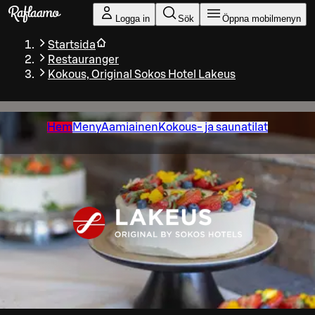
Gå till huvudinnehållet
Logga in
Sök
Öppna mobilmenyn
Startsida
Restauranger
Kokous, Original Sokos Hotel Lakeus
Hem
Meny
Aamiainen
Kokous- ja saunatilat