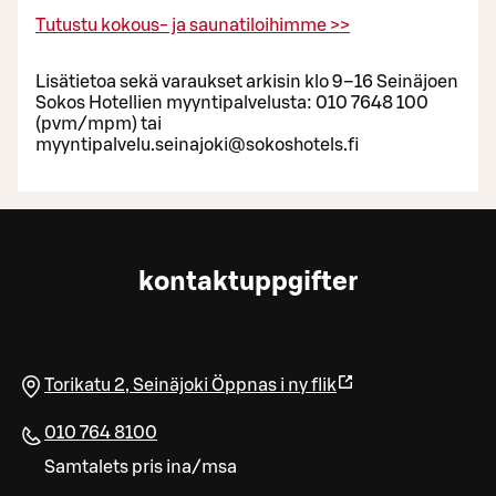
Tutustu kokous- ja saunatiloihimme >>
Lisätietoa sekä varaukset arkisin klo 9–16 Seinäjoen
Sokos Hotellien myyntipalvelusta: 010 7648 100
(pvm/mpm) tai
myyntipalvelu.seinajoki@sokoshotels.fi
kontaktuppgifter
Torikatu 2
,
Seinäjoki
Öppnas i ny flik
010 764 8100
Samtalets pris ina/msa