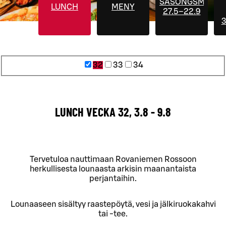
SÄSONGSMENYE
LUNCH
MENY
27.5–22.9
3
32
33
34
LUNCH VECKA 32, 3.8 - 9.8
Tervetuloa nauttimaan Rovaniemen Rossoon
herkullisesta lounaasta arkisin maanantaista
perjantaihin.
Lounaaseen sisältyy raastepöytä, vesi ja jälkiruokakahvi
tai -tee.