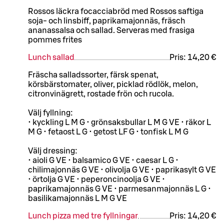
Rossos läckra focacciabröd med Rossos saftiga
soja- och linsbiff, paprikamajonnäs, fräsch
ananassalsa och sallad. Serveras med frasiga
pommes frites
Lunch sallad
Pris:
14,20 €
Fräscha salladssorter, färsk spenat,
körsbärstomater, oliver, picklad rödlök, melon,
citronvinägrett, rostade frön och rucola.
Välj fyllning:
• kyckling L M G • grönsaksbullar L M G VE • räkor L
M G • fetaost L G • getost LF G • tonfisk L M G
Välj dressing:
• aioli G VE • balsamico G VE • caesar L G •
chilimajonnäs G VE • olivolja G VE • paprikasylt G VE
• örtolja G VE • peperoncinoolja G VE •
paprikamajonnäs G VE • parmesanmajonnäs L G •
basilikamajonnäs L M G VE
Lunch pizza med tre fyllningar
Pris:
14,20 €