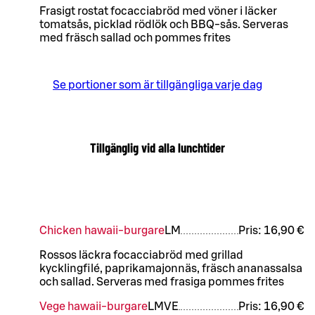
Frasigt rostat focacciabröd med vöner i läcker
tomatsås, picklad rödlök och BBQ-sås. Serveras
med fräsch sallad och pommes frites
Se portioner som är tillgängliga varje dag
Tillgänglig vid alla lunchtider
Chicken hawaii-burgare
L
M
Pris:
16,90 €
Rossos läckra focacciabröd med grillad
kycklingfilé, paprikamajonnäs, fräsch ananassalsa
och sallad. Serveras med frasiga pommes frites
Vege hawaii-burgare
L
M
VE
Pris:
16,90 €