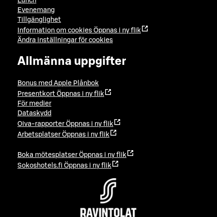
Lunch
Evenemang
Tillgänglighet
Information om cookies
Öppnas i ny flik
Ändra inställningar för cookies
Allmänna uppgifter
Bonus med Apple Plånbok
Presentkort
Öppnas i ny flik
För medier
Dataskydd
Oiva-rapporter
Öppnas i ny flik
Arbetsplatser
Öppnas i ny flik
Boka mötesplatser
Öppnas i ny flik
Sokoshotels.fi
Öppnas i ny flik