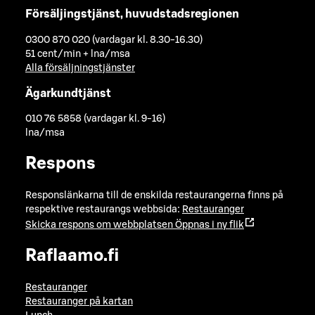
Försäljingstjänst, huvudstadsregionen
0300 870 020 (vardagar kl. 8.30-16.30)
51 cent/min + lna/msa
Alla försäljningstjänster
Ägarkundtjänst
010 76 5858 (vardagar kl. 9-16)
lna/msa
Respons
Responslänkarna till de enskilda restaurangerna finns på
respektive restaurangs webbsida:
Restauranger
Skicka respons om webbplatsen
Öppnas i ny flik
Raflaamo.fi
Restauranger
Restauranger på kartan