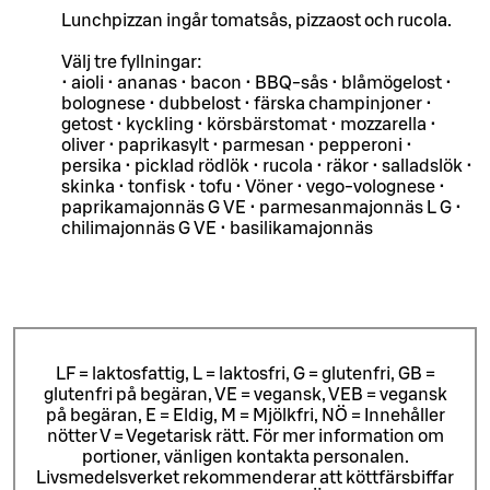
Lunchpizzan ingår tomatsås, pizzaost och rucola.
Välj tre fyllningar:
• aioli • ananas • bacon • BBQ-sås • blåmögelost •
bolognese • dubbelost • färska champinjoner •
getost • kyckling • körsbärstomat • mozzarella •
oliver • paprikasylt • parmesan • pepperoni •
persika • picklad rödlök • rucola • räkor • salladslök •
skinka • tonfisk • tofu • Vöner • vego-volognese •
paprikamajonnäs G VE • parmesanmajonnäs L G •
chilimajonnäs G VE • basilikamajonnäs
LF = laktosfattig, L = laktosfri, G = glutenfri, GB =
glutenfri på begäran, VE = vegansk, VEB = vegansk
på begäran, E = Eldig, M = Mjölkfri, NÖ = Innehåller
nötter V = Vegetarisk rätt. För mer information om
portioner, vänligen kontakta personalen.
Livsmedelsverket rekommenderar att köttfärsbiffar