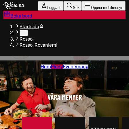
Gå till huvudinnehållet
Logga in
Sök
Öppna mobilmenyn
Boka bord
Startsida
…
Rosso
Rosso, Rovaniemi
Hem
Meny
Evenemang
VÅRA MENYER