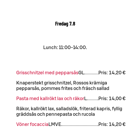
Fredag
7.8
Lunch: 11:00-14:00.
Grisschnitzel med pepparsås
G
L
Pris:
14,20 €
Knaperstekt grisschnitzel, Rossos krämiga
pepparsås, pommes frites och fräsch sallad
Pasta med kallrökt lax och räkor
L
Pris:
14,00 €
Räkor, kallrökt lax, salladslök, friterad kapris, fyllig
gräddsås och pennepasta och rucola
Vöner focaccia
L
M
VE
Pris:
14,20 €