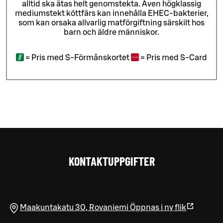
alltid ska ätas helt genomstekta. Även högklassig
mediumstekt köttfärs kan innehålla EHEC-bakterier,
som kan orsaka allvarlig matförgiftning särskilt hos
barn och äldre människor.
=
Pris med S-Förmånskortet
=
Pris med S-Card
KONTAKTUPPGIFTER
Maakuntakatu 30
,
Rovaniemi
Öppnas i ny flik