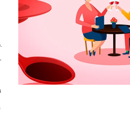
a
.
-
i
n