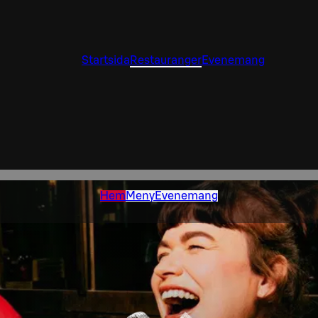
Startsida
Restauranger
Evenemang
Hem
Meny
Evenemang