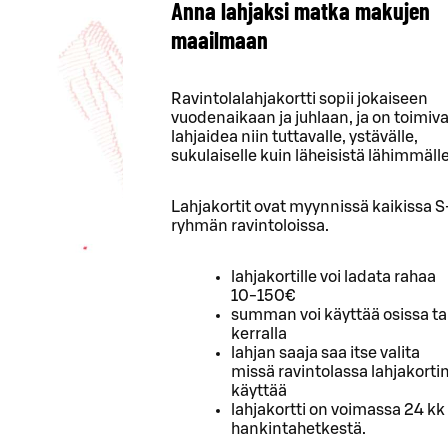
Anna lahjaksi matka makujen
maailmaan
Ravintolalahjakortti sopii jokaiseen
vuodenaikaan ja juhlaan, ja on toimiv
lahjaidea niin tuttavalle, ystävälle,
sukulaiselle kuin läheisistä lähimmälle
Lahjakortit ovat myynnissä kaikissa S
ryhmän ravintoloissa.
lahjakortille voi ladata rahaa
10-150€
summan voi käyttää osissa ta
kerralla
lahjan saaja saa itse valita
missä ravintolassa lahjakorti
käyttää
lahjakortti on voimassa 24 kk
hankintahetkestä.