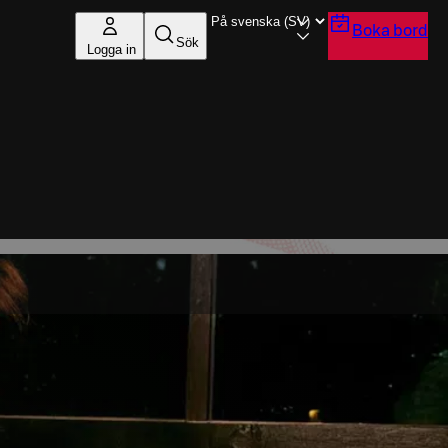
Boka bord
Sök
Logga in