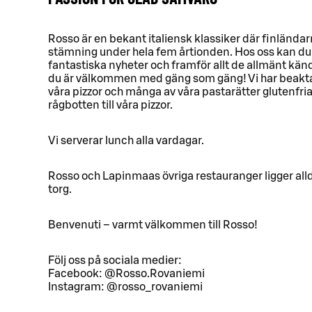
Rosso är en bekant italiensk klassiker där finlända
stämning under hela fem årtionden. Hos oss kan du 
fantastiska nyheter och framför allt de allmänt känd
du är välkommen med gäng som gäng! Vi har beaktat 
våra pizzor och många av våra pastarätter glutenfria
rågbotten till våra pizzor.
Vi serverar lunch alla vardagar.
Rosso och Lapinmaas övriga restauranger ligger alld
torg.
Benvenuti – varmt välkommen till Rosso!
Följ oss på sociala medier:
Facebook: @Rosso.Rovaniemi
Instagram: @rosso_rovaniemi