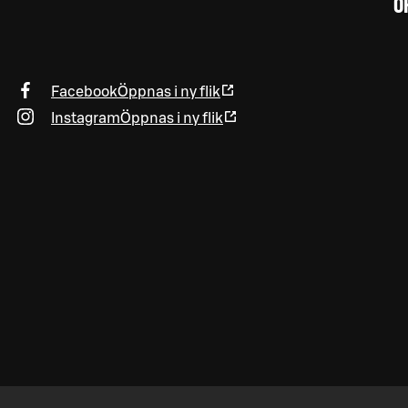
Ö
Facebook
Öppnas i ny flik
Instagram
Öppnas i ny flik