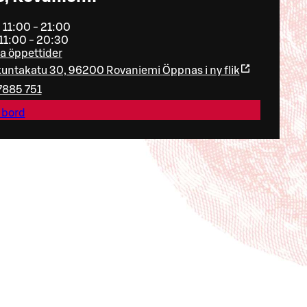
: 11:00 - 21:00
11:00 - 20:30
la öppettider
untakatu 30, 96200 Rovaniemi
Öppnas i ny flik
7885 751
 bord