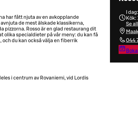
I dag
rna har fått njuta av en avkopplande
Kök: 
avnjuta de mest älskade klassikerna,
Se al
a pizzorna. Rosso är en glad restaurang dit
Maak
olika specialdieter på vår meny: du kan få
044 
, och du kan också välja en fiberrik
Boka
eles i centrum av Rovaniemi, vid Lordis