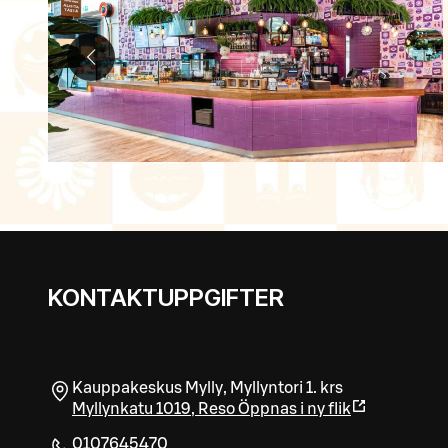
KONTAKTUPPGIFTER
Kauppakeskus Mylly, Myllyntori 1. krs
Myllynkatu 1019
,
Reso
Öppnas i ny flik
0107645470