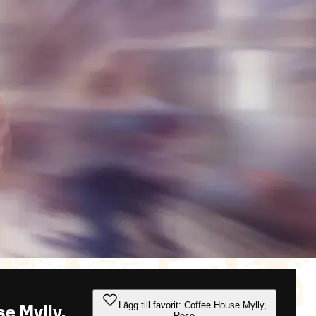
Lägg till favorit: Coffee House Mylly,
e Mylly,
Reso