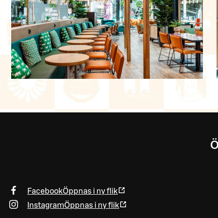
Ö
Facebook
Öppnas i ny flik
Instagram
Öppnas i ny flik