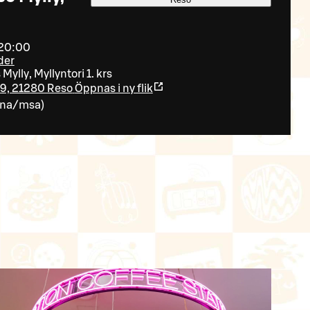
 20:00
der
ylly, Myllyntori 1. krs
19, 21280 Reso
Öppnas i ny flik
ina/msa
)