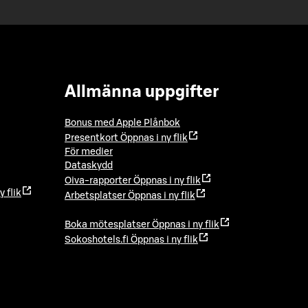
Allmänna uppgifter
Bonus med Apple Plånbok
Presentkort
Öppnas i ny flik
För medier
Dataskydd
Oiva-rapporter
Öppnas i ny flik
y flik
Arbetsplatser
Öppnas i ny flik
Boka mötesplatser
Öppnas i ny flik
Sokoshotels.fi
Öppnas i ny flik