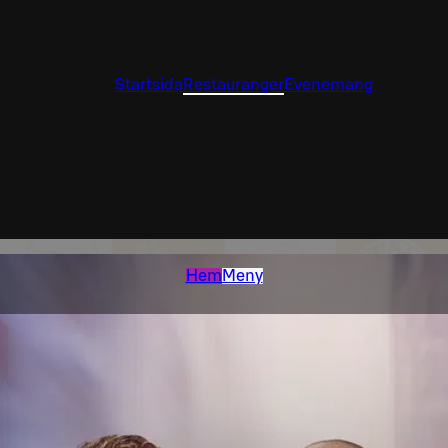
Startsida
Restauranger
Evenemang
Hem
Meny