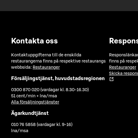
Kontakta oss
Respon
Kontaktuppgifterna till de enskilda
Responslänkarn
restaurangerna finns på respektive restaurangs
finns på respe
webbsida:
Restauranger
Restauranger
Skicka respo
Försäljingstjänst, huvudstadsregionen
0300 870 020 (vardagar kl. 8.30-16.30)
51 cent/min + lna/msa
Alla försäljningstjänster
Ägarkundtjänst
010 76 5858 (vardagar kl. 9-16)
lna/msa