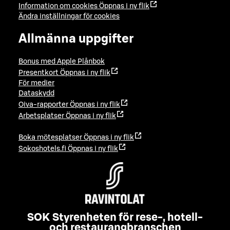
Information om cookies
Öppnas i ny flik
Ändra inställningar för cookies
Allmänna uppgifter
Bonus med Apple Plånbok
Presentkort
Öppnas i ny flik
För medier
Dataskydd
Oiva-rapporter
Öppnas i ny flik
Arbetsplatser
Öppnas i ny flik
Boka mötesplatser
Öppnas i ny flik
Sokoshotels.fi
Öppnas i ny flik
SOK Styrenheten för rese-, hotell-
och restaurangbranschen