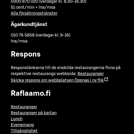
0300 870 020 (vardagar kl. 8.30-16.30)
51 cent/min + lna/msa
Alla försäljningstjänster
Ägarkundtjänst
010 76 5858 (vardagar kl. 9-16)
lna/msa
Respons
Responslänkarna till de enskilda restaurangerna finns på
respektive restaurangs webbsida:
Restauranger
Skicka respons om webbplatsen
Öppnas i ny flik
Raflaamo.fi
Restauranger
Restauranger på kartan
Lunch
Evenemang
Tillgänglighet