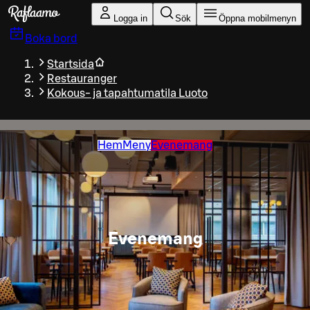
Gå till huvudinnehållet
Logga in
Sök
Öppna mobilmenyn
Boka bord
Startsida
Restauranger
Kokous- ja tapahtumatila Luoto
Hem
Meny
Evenemang
Evenemang