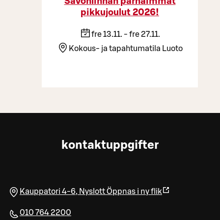
Savonlinnan parhaimmat
pikkujoulut 2026!
fre 13.11. - fre 27.11.
Kokous- ja tapahtumatila Luoto
kontaktuppgifter
Kauppatori 4-6
,
Nyslott
Öppnas i ny flik
010 764 2200