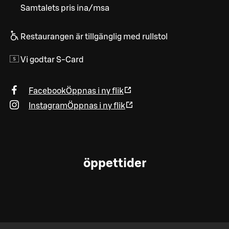
Samtalets pris ina/msa
Restaurangen är tillgänglig med rullstol
Vi godtar S-Card
Facebook
Öppnas i ny flik
Instagram
Öppnas i ny flik
öppettider