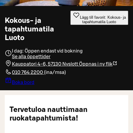
Lägg till favorit: Kokous- ja
Kokous- ja
tapahtumatila Luoto
tapahtumatila
Luoto
I dag: Öppen endast vid bokning
Se alla öppettider
Kauppatori 4-6, 57130 Nyslott
Öppnas i ny flik
010 764 2200
(
ina/msa
)
Boka bord
Tervetuloa nauttimaan
ruokatapahtumista!