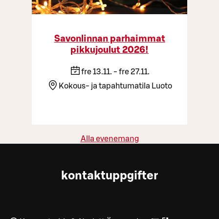
Savonlinnan parhaimmat
pikkujoulut 2026!
fre 13.11. - fre 27.11.
Kokous- ja tapahtumatila Luoto
Alla evenemang
kontaktuppgifter