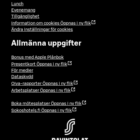
Lunch
Evenemang
Tillgänglighet
Information om cookies
Öppnas i ny flik
Ändra inställningar för cookies
Allmänna uppgifter
Bonus med Apple Plånbok
Presentkort
Öppnas i ny flik
För medier
Dataskydd
Oiva-rapporter
Öppnas i ny flik
Arbetsplatser
Öppnas i ny flik
Boka mötesplatser
Öppnas i ny flik
Sokoshotels.fi
Öppnas i ny flik