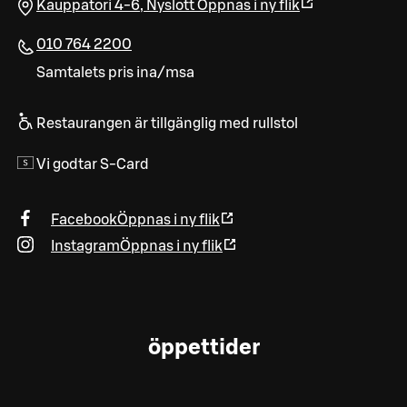
Kauppatori 4-6
,
Nyslott
Öppnas i ny flik
010 764 2200
Samtalets pris ina/msa
Restaurangen är tillgänglig med rullstol
Vi godtar S-Card
Facebook
Öppnas i ny flik
Instagram
Öppnas i ny flik
öppettider