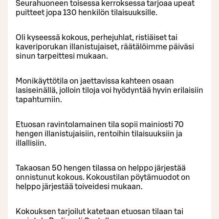
Seurahuoneen toisessa kerroksessa tarjoaa upeat
puitteet jopa 130 henkilön tilaisuuksille.
Oli kyseessä kokous, perhejuhlat, ristiäiset tai
kaveriporukan illanistujaiset, räätälöimme päiväsi
sinun tarpeittesi mukaan.
Monikäyttötila on jaettavissa kahteen osaan
lasiseinällä, jolloin tiloja voi hyödyntää hyvin erilaisiin
tapahtumiin.
Etuosan ravintolamainen tila sopii mainiosti 70
hengen illanistujaisiin, rentoihin tilaisuuksiin ja
illallisiin.
Takaosan 50 hengen tilassa on helppo järjestää
onnistunut kokous. Kokoustilan pöytämuodot on
helppo järjestää toiveidesi mukaan.
Kokouksen tarjoilut katetaan etuosan tilaan tai