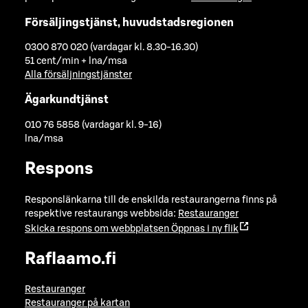
Försäljingstjänst, huvudstadsregionen
0300 870 020 (vardagar kl. 8.30-16.30)
51 cent/min + lna/msa
Alla försäljningstjänster
Ägarkundtjänst
010 76 5858 (vardagar kl. 9-16)
lna/msa
Respons
Responslänkarna till de enskilda restaurangerna finns på
respektive restaurangs webbsida:
Restauranger
Skicka respons om webbplatsen
Öppnas i ny flik
Raflaamo.fi
Restauranger
Restauranger på kartan