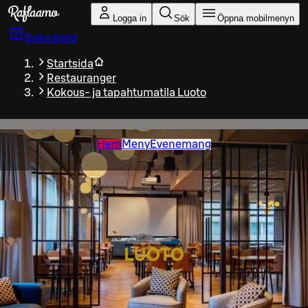
Gå till huvudinnehållet
Logga in
Sök
Öppna mobilmenyn
Boka bord
Startsida
Restauranger
Kokous- ja tapahtumatila Luoto
Hem
Meny
Evenemang