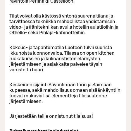
ravintola Perlina di Castelloon.
Tilat voivat olla käytössä yhtenä suurena tilana ja
tarvittaessa tekniikka mahdollistaa yhdistämisen
video- ja äänitekniikan avulla hotellin aulatiloihin ja
Othello- sekä Pihlaja-kabinetteihin.
Kokous- ja tapahtumatila Luotoon tulvii suurista
ikkunoista luonnonvaloa. Tilassa on open kitchen
ruokakurssien ja kulinarististen elämysten
järjestämiseen ja asiakkaita palvelee täysin
varusteltu baari.
Keskeinen sijainti Savonlinnan torin ja Saimaan
kupeessa, sekä mahdollisuus omaan sisäänkäyntiin
tuovat mukavia lisä elementtejä tilaisuutenne
järjestämiseen.
Järjestetään teille onnistunut tilaisuus!