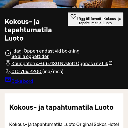
Lägg till favorit: Kokous- ja
Kokous- ja
tapahtumatila Luoto
tapahtumatila
Luoto
I dag: Öppen endast vid bokning
Se alla öppettider
Kauppatori 4-6, 57130 Nyslott
Öppnas i ny flik
010 764 2200
(
ina/msa
)
Boka bord
Kokous- ja tapahtumatila Luoto
Kokous- ja tapahtumatila Luoto Original Sokos Hotel