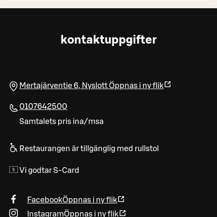
kontaktuppgifter
Mertajärventie 6
,
Nyslott
Öppnas i ny flik
0107642500
Samtalets pris ina/msa
Restaurangen är tillgänglig med rullstol
Vi godtar S-Card
Facebook
Öppnas i ny flik
Instagram
Öppnas i ny flik