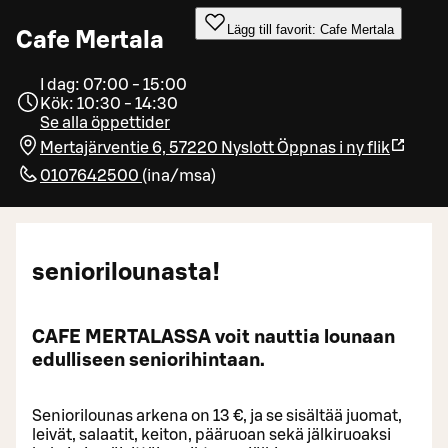
Lägg till favorit: Cafe Mertala
Cafe Mertala
I dag: 07:00 - 15:00
Kök: 10:30 - 14:30
Se alla öppettider
Mertajärventie 6, 57220 Nyslott
Öppnas i ny flik
0107642500
(
ina/msa
)
seniorilounasta!
CAFE MERTALASSA voit nauttia lounaan
edulliseen seniorihintaan.
Seniorilounas arkena on 13 €, ja se sisältää juomat,
leivät, salaatit, keiton, pääruoan sekä jälkiruoaksi