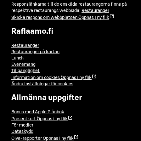
Responslänkarna till de enskilda restaurangerna finns på
respektive restaurangs webbsida:
Restauranger
Skicka respons om webbplatsen
Öppnas i ny flik
Raflaamo.fi
Restauranger
Restauranger på kartan
Lunch
Evenemang
Tillgänglighet
Information om cookies
Öppnas i ny flik
Ändra inställningar för cookies
Allmänna uppgifter
Bonus med Apple Plånbok
Presentkort
Öppnas i ny flik
För medier
Dataskydd
Oiva-rapporter
Öppnas i ny flik