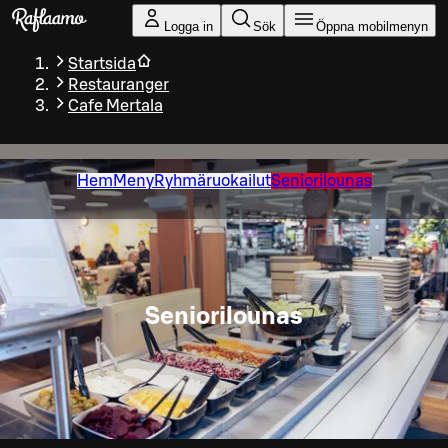
Gå till huvudinnehållet
Logga in
Sök
Öppna mobilmenyn
Startsida
Restauranger
Cafe Mertala
Hem
Meny
Ryhmäruokailut
Seniorilounas
Seniorilounas