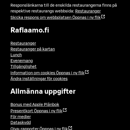
Responslänkarna till de enskilda restaurangerna finns på
respektive restaurangs webbsida:
Restauranger
Skicka respons om webbplatsen
Öppnas i ny flik
Raflaamo.fi
Restauranger
Restauranger på kartan
Lunch
Evenemang
Tillgänglighet
Information om cookies
Öppnas i ny flik
Ändra inställningar för cookies
Allmänna uppgifter
Bonus med Apple Plånbok
Presentkort
Öppnas i ny flik
För medier
Dataskydd
Oiva-rapporter
Öppnas i ny flik