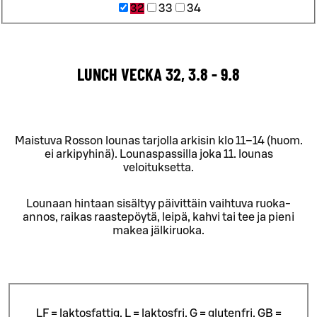
32
33
34
LUNCH VECKA 32, 3.8 - 9.8
Maistuva Rosson lounas tarjolla arkisin klo 11–14 (huom.
ei arkipyhinä). Lounaspassilla joka 11. lounas
veloituksetta.
Lounaan hintaan sisältyy päivittäin vaihtuva ruoka-
annos, raikas raastepöytä, leipä, kahvi tai tee ja pieni
makea jälkiruoka.
LF = laktosfattig, L = laktosfri, G = glutenfri, GB =