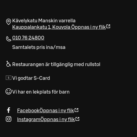
Kävelykatu Manskin varrella
Kauppalankatu 1
,
Kouvola
Öppnas i ny flik
010 76 24800
Samtalets pris ina/msa
Restaurangen är tillgänglig med rullstol
Vi godtar S-Card
Vi har en lekplats för barn
Facebook
Öppnas i ny flik
Instagram
Öppnas i ny flik