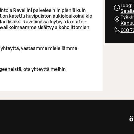
I dag:
tola Raveliini palvelee niin pieniä kuin
Se all
fet on katettu huvipuiston aukioloaikoina klo
Tykki
n lisäksi Raveliinissa löytyy à la carte -
Kanuu
mavalikoimaamme sisältyy alkoholittomien
010 7
Ota yhteyttä, vastaamme mielellämme
rgeeneistä, ota yhteyttä meihin
ö