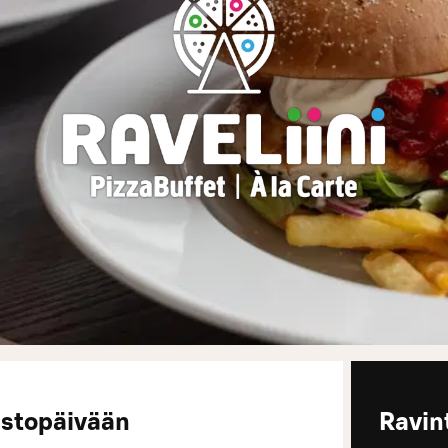
istopäivään
Ravint