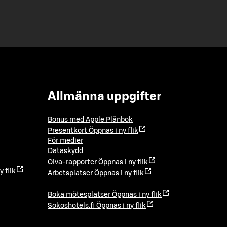
Allmänna uppgifter
Bonus med Apple Plånbok
Presentkort
Öppnas i ny flik
För medier
Dataskydd
Oiva-rapporter
Öppnas i ny flik
y flik
Arbetsplatser
Öppnas i ny flik
Boka mötesplatser
Öppnas i ny flik
Sokoshotels.fi
Öppnas i ny flik