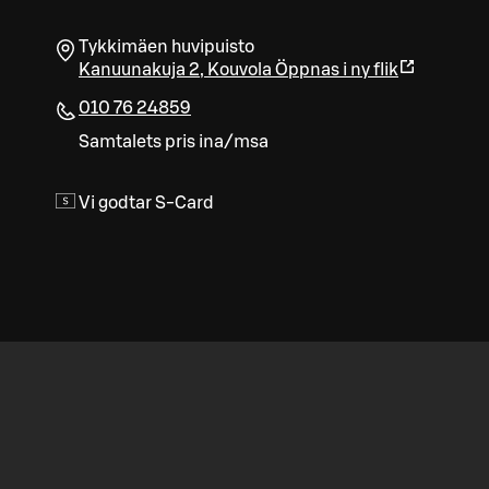
Tykkimäen huvipuisto
Kanuunakuja 2
,
Kouvola
Öppnas i ny flik
010 76 24859
Samtalets pris ina/msa
Vi godtar S-Card