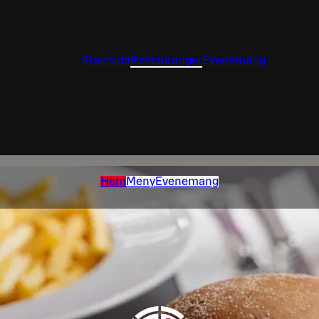
Startsida
Restauranger
Evenemang
Hem
Meny
Evenemang