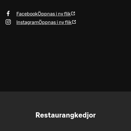
Facebook
Öppnas i ny flik
Instagram
Öppnas i ny flik
Restaurangkedjor