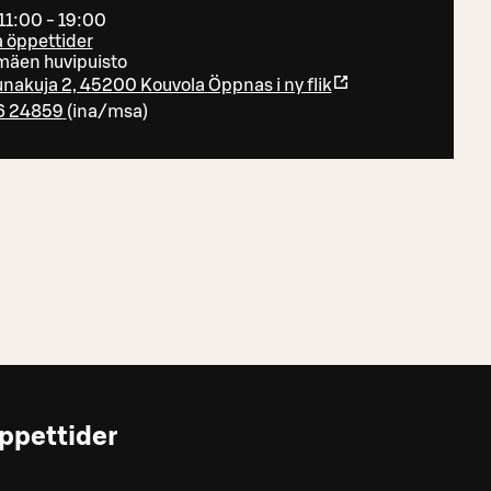
 11:00 - 19:00
a öppettider
mäen huvipuisto
nakuja 2, 45200 Kouvola
Öppnas i ny flik
6 24859
(
ina/msa
)
ppettider