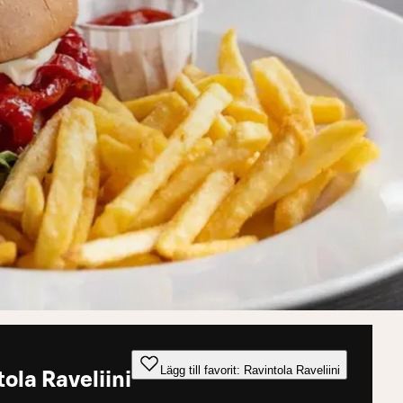
Lägg till favorit: Ravintola Raveliini
ola Raveliini