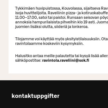
Tykkimäen huvipuistossa, Kouvolassa, sijaitseva Ravin
isoja huvittelijoita. Raveliinin pizza- ja kotiruokabuf
11.00–17.00, satoi tai paistoi. Runsaan seisovan pöydä
annoksia hampurilaisista pihveihin klo 19 asti. Juo
juomien lisäksi olutta, siideriä ja lonkeroa.
Tilojamme voi käyttää myös yksityistilaisuuksiin. 
ravintolaamme koskeviin kysymyksiin.
Halusitko antaa meille palautetta tai kysyä lisää alle
sähköpostitse:
ravintola.raveliini@sok.fi
kontaktuppgifter