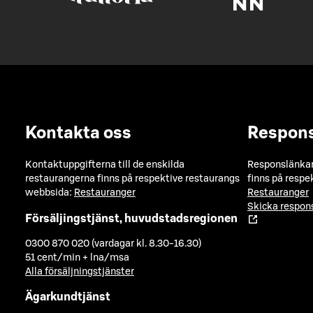
Kontakta oss
Respon
Kontaktuppgifterna till de enskilda
Responslänkarn
restaurangerna finns på respektive restaurangs
finns på respe
webbsida:
Restauranger
Restauranger
Skicka respo
Försäljingstjänst, huvudstadsregionen
0300 870 020 (vardagar kl. 8.30-16.30)
51 cent/min + lna/msa
Alla försäljningstjänster
Ägarkundtjänst