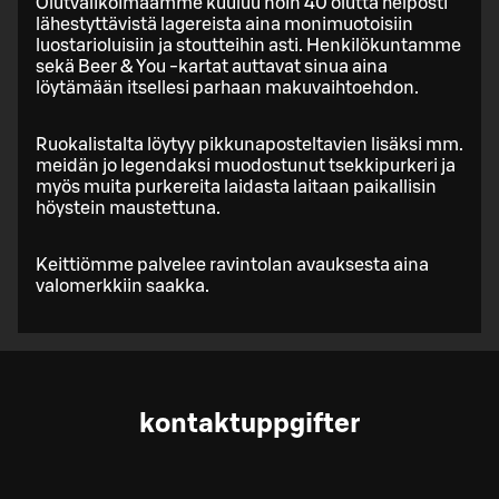
Olutvalikoimaamme kuuluu noin 40 olutta helposti
lähestyttävistä lagereista aina monimuotoisiin
luostarioluisiin ja stoutteihin asti. Henkilökuntamme
sekä Beer & You -kartat auttavat sinua aina
löytämään itsellesi parhaan makuvaihtoehdon.
Ruokalistalta löytyy pikkunaposteltavien lisäksi mm.
meidän jo legendaksi muodostunut tsekkipurkeri ja
myös muita purkereita laidasta laitaan paikallisin
höystein maustettuna.
Keittiömme palvelee ravintolan avauksesta aina
valomerkkiin saakka.
kontaktuppgifter