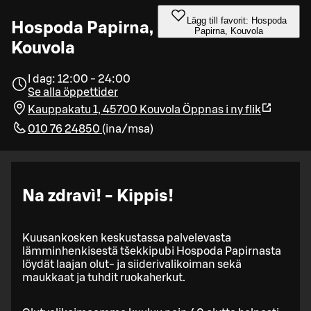
Lägg till favorit: Hospoda
Hospoda Papirna,
Papirna, Kouvola
Kouvola
I dag: 12:00 - 24:00
Se alla öppettider
Kauppakatu 1, 45700 Kouvola
Öppnas i ny flik
010 76 24850
(
ina/msa
)
Na zdravì! - Kippis!
Kuusankosken keskustassa palvelevasta
lämminhenkisestä tšekkipubi Hospoda Papirnasta
löydät laajan olut- ja siiderivalikoiman sekä
maukkaat ja tuhdit ruokaherkut.