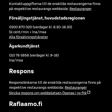
Kontaktuppgifterna till de enskilda restaurangerna finns
på respektive restaurangs webbsida:
Restauranger
Försäljingstjänst, huvudstadsregionen
0300 870 020 (vardagar kl. 8.30-16.30)
51 cent/min + lna/msa
Alla försäljningstjänster
Ägarkundtjänst
010 76 5858 (vardagar kl. 9-16)
lna/msa
Respons
Responslänkarna till de enskilda restaurangerna finns på
respektive restaurangs webbsida:
Restauranger
Skicka respons om webbplatsen
Öppnas i ny flik
Raflaamo.fi