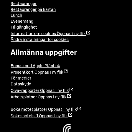
Restauranger
Restauranger på kartan
Lunch
Evenemang
Tillgänglighet
Information om cookies
Öppnas i ny flik
Ändra inställningar för cookies
Allmänna uppgifter
Bonus med Apple Plånbok
Presentkort
Öppnas i ny flik
För medier
Dataskydd
Oiva-rapporter
Öppnas i ny flik
Arbetsplatser
Öppnas i ny flik
Boka mötesplatser
Öppnas i ny flik
Sokoshotels.fi
Öppnas i ny flik