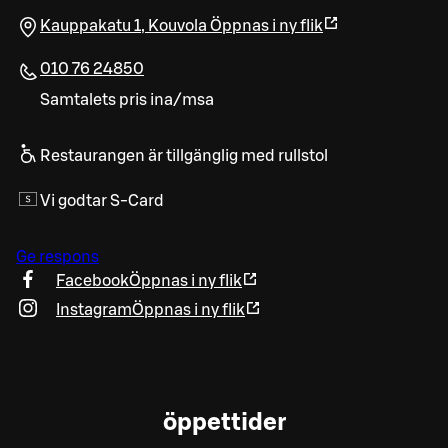
Kauppakatu 1
,
Kouvola
Öppnas i ny flik
010 76 24850
Samtalets pris ina/msa
Restaurangen är tillgänglig med rullstol
Vi godtar S-Card
Ge respons
Facebook
Öppnas i ny flik
Instagram
Öppnas i ny flik
öppettider