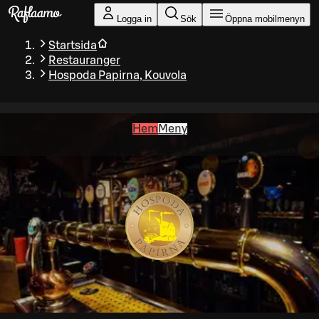
Gå till huvudinnehållet
Logga in
Sök
Öppna mobilmenyn
Startsida
Restauranger
Hospoda Papirna, Kouvola
Hem
Meny