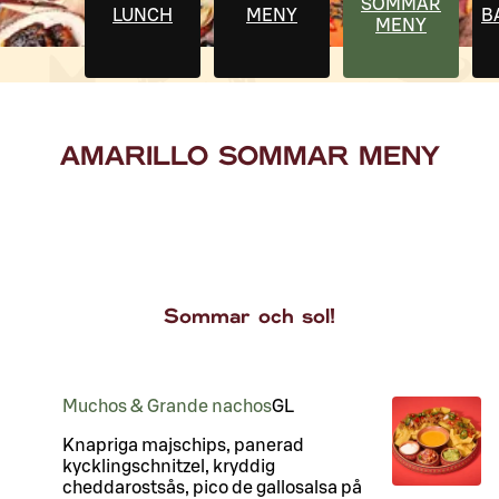
SOMMAR
LUNCH
MENY
B
MENY
AMARILLO SOMMAR MENY
Sommar och sol!
Muchos & Grande nachos
G
L
Knapriga majschips, panerad
kycklingschnitzel, kryddig
cheddarostsås, pico de gallosalsa på