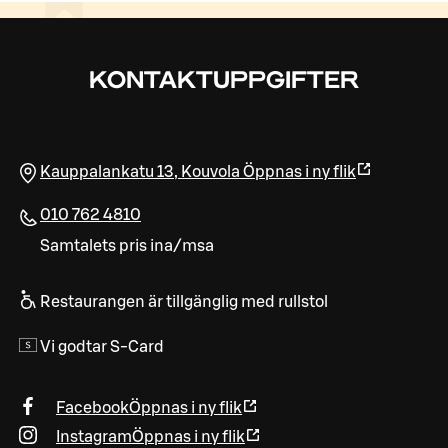
KONTAKTUPPGIFTER
Kauppalankatu 13
,
Kouvola
Öppnas i ny flik
010 762 4810
Samtalets pris ina/msa
Restaurangen är tillgänglig med rullstol
Vi godtar S-Card
Facebook
Öppnas i ny flik
Instagram
Öppnas i ny flik