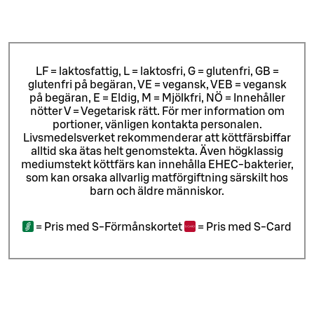
LF = laktosfattig, L = laktosfri, G = glutenfri, GB =
glutenfri på begäran, VE = vegansk, VEB = vegansk
på begäran, E = Eldig, M = Mjölkfri, NÖ = Innehåller
nötter V = Vegetarisk rätt. För mer information om
portioner, vänligen kontakta personalen.
Livsmedelsverket rekommenderar att köttfärsbiffar
alltid ska ätas helt genomstekta. Även högklassig
mediumstekt köttfärs kan innehålla EHEC-bakterier,
som kan orsaka allvarlig matförgiftning särskilt hos
barn och äldre människor.
=
Pris med S-Förmånskortet
=
Pris med S-Card