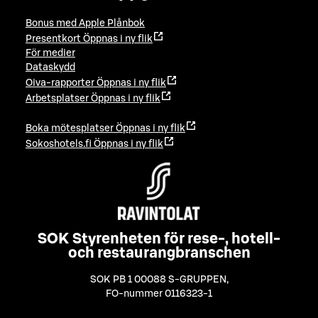
Bonus med Apple Plånbok
Presentkort
Öppnas i ny flik
För medier
Dataskydd
Oiva-rapporter
Öppnas i ny flik
Arbetsplatser
Öppnas i ny flik
Boka mötesplatser
Öppnas i ny flik
Sokoshotels.fi
Öppnas i ny flik
SOK Styrenheten för rese-, hotell-
och restaurangbranschen
SOK PB 1 00088 S-GRUPPEN
,
FO-nummer 0116323-1