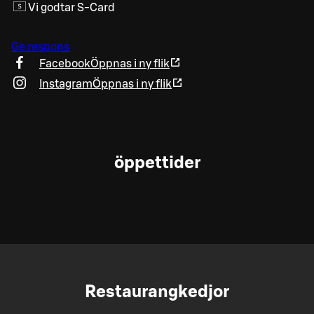
Vi godtar S-Card
Ge respons
Facebook
Öppnas i ny flik
Instagram
Öppnas i ny flik
öppettider
Restaurangkedjor