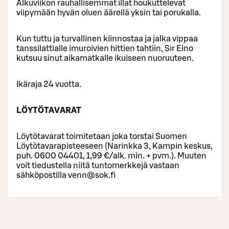
Alkuviikon rauhallisemmat illat houkuttelevat
viipymään hyvän oluen äärellä yksin tai porukalla.
Kun tuttu ja turvallinen kiinnostaa ja jalka vippaa
tanssilattialle imuroivien hittien tahtiin, Sir Eino
kutsuu sinut aikamatkalle ikuiseen nuoruuteen.
Ikäraja 24 vuotta.
LÖYTÖTAVARAT
Löytötavarat toimitetaan joka torstai Suomen
Löytötavarapisteeseen (Narinkka 3, Kampin keskus,
puh. 0600 04401, 1,99 €/alk. min. + pvm.). Muuten
voit tiedustella niitä tuntomerkkejä vastaan
sähköpostilla venn@sok.fi