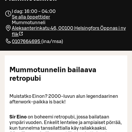
I dag: 16:00 - 04:00
Se alla öppettider
Mummotunneli
Aleksanterinkatu 46, 00100 Helsingfors
Öppnas i ny
flik
0107664695
(
ina/msa
)
Mummotunnelin bailaava
retropubi
Muistatko Einon? 2000-luvun alun legendaarinen
afterwork-paikka is back!
Sir Eino
on boheemi retropubi, jossa bailataan
ympäri vuoden. Enkelit lentelee ja ampiaiset pörrää,
kun tunnelma tanssilattialla käy railakkaaksi.