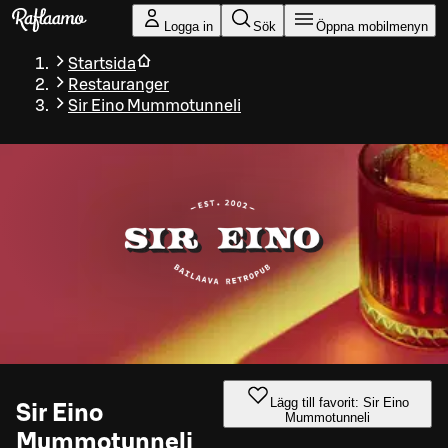
Gå till huvudinnehållet
Logga in
Sök
Öppna mobilmenyn
Startsida
Restauranger
Sir Eino Mummotunneli
Lägg till favorit: Sir Eino
Sir Eino
Mummotunneli
Mummotunneli