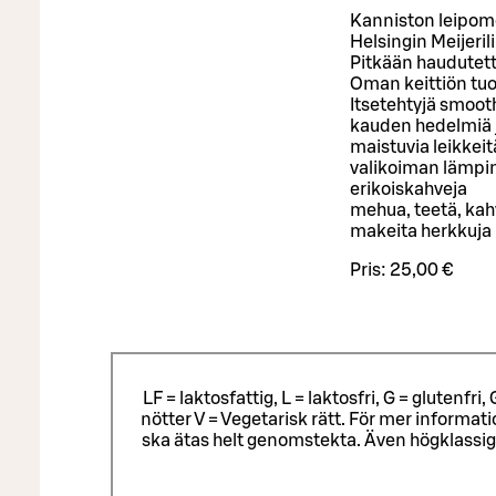
Kanniston leipomo
Helsingin Meijeril
Pitkään haudutett
Oman keittiön tu
Itsetehtyjä smoot
kauden hedelmiä 
maistuvia leikkeit
valikoiman lämpi
erikoiskahveja
mehua, teetä, kah
makeita herkkuja
Pris:
25,00 €
LF = laktosfattig, L = laktosfri, G = glutenf
nötter V = Vegetarisk rätt. För mer informa
ska ätas helt genomstekta. Även högklassig