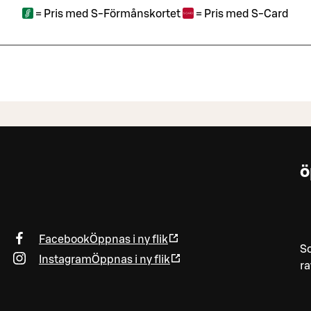
=
Pris med S-Förmånskortet
=
Pris med S-Card
ö
Facebook
Öppnas i ny flik
So
Instagram
Öppnas i ny flik
ra