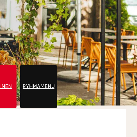
INEN
RYHMÄMENUT