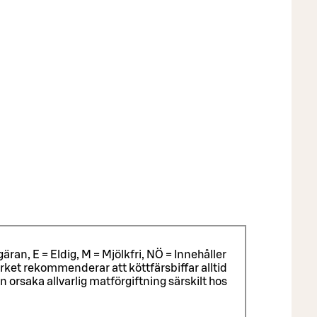
äran, E = Eldig, M = Mjölkfri, NÖ = Innehåller
ket rekommenderar att köttfärsbiffar alltid
rsaka allvarlig matförgiftning särskilt hos