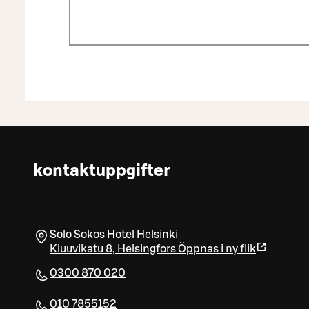
kontaktuppgifter
Solo Sokos Hotel Helsinki
Kluuvikatu 8
,
Helsingfors
Öppnas i ny flik
0300 870 020
010 7855152