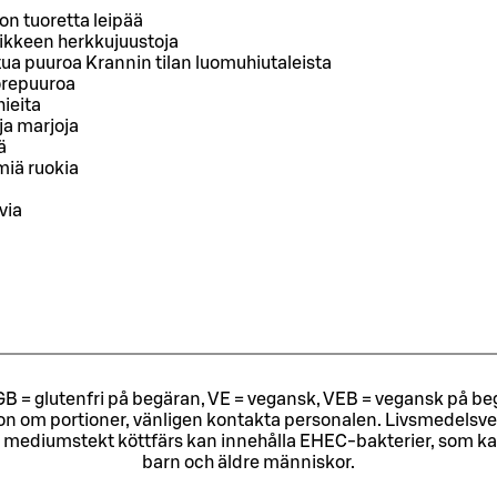
n tuoretta leipää
iikkeen herkkujuustoja
ua puuroa Krannin tilan luomuhiutaleista
orepuuroa
hieita
ja marjoja
ä
miä ruokia
via
ri, GB = glutenfri på begäran, VE = vegansk, VEB = vegansk på beg
tion om portioner, vänligen kontakta personalen.
Livsmedelsver
 mediumstekt köttfärs kan innehålla EHEC-bakterier, som kan o
barn och äldre människor.