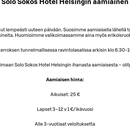
Solo Sokos Hotel Helsingin aamiainen
nut lempeästi uuteen päivään. Suosimme aamiaisella lähellä tu
ineita. Huomioimme valikoimassamme aina myös erikoisruok
rroksen tunnelmallisessa ravintolasalissa arkisin klo 6.30-10
imaan Solo Sokos Hotel Helsingin ihanasta aamiaisesta – olitpa
Aamiaisen hinta:
Aikuiset: 25 €
Lapset 3–12 v 1 €/ikävuosi
Alle 3-vuotiaat veloituksetta