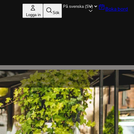
Boka bord
Sök
Logga in