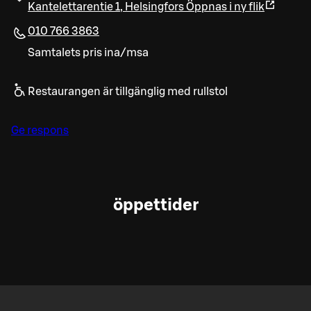
Kantelettarentie 1
,
Helsingfors
Öppnas i ny flik
010 766 3863
Samtalets pris ina/msa
Restaurangen är tillgänglig med rullstol
Ge respons
öppettider