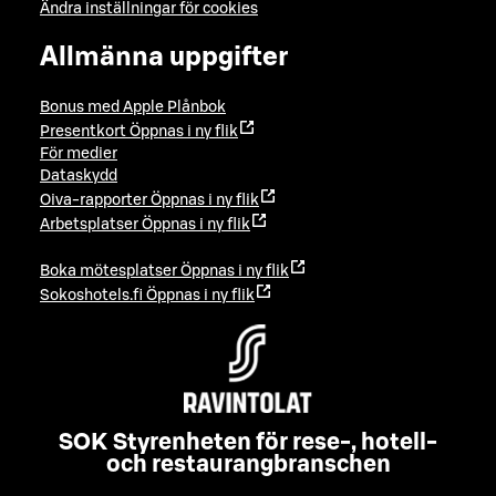
Ändra inställningar för cookies
Allmänna uppgifter
Bonus med Apple Plånbok
Presentkort
Öppnas i ny flik
För medier
Dataskydd
Oiva-rapporter
Öppnas i ny flik
Arbetsplatser
Öppnas i ny flik
Boka mötesplatser
Öppnas i ny flik
Sokoshotels.fi
Öppnas i ny flik
SOK Styrenheten för rese-, hotell-
och restaurangbranschen