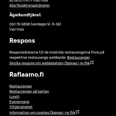
51 cent/min + lna/msa
Alla försäljningstjänster
Ägarkundtjänst
010 76 5858 (vardagar kl. 9-16)
lna/msa
Respons
Responslänkarna till de enskilda restaurangerna finns på
respektive restaurangs webbsida:
Restauranger
Skicka respons om webbplatsen
Öppnas i ny flik
Raflaamo.fi
Restauranger
Restauranger på kartan
Lunch
Evenemang
Tillgänglighet
Information om cookies
Öppnas i ny flik