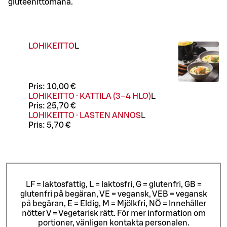
gluteenittomana.
LOHIKEITTO
L
Pris:
10,00 €
LOHIKEITTO · KATTILA (3–4 HLÖ)
L
Pris:
25,70 €
LOHIKEITTO · LASTEN ANNOS
L
Pris:
5,70 €
LF = laktosfattig, L = laktosfri, G = glutenfri, GB =
glutenfri på begäran, VE = vegansk, VEB = vegansk
på begäran, E = Eldig, M = Mjölkfri, NÖ = Innehåller
nötter V = Vegetarisk rätt. För mer information om
portioner, vänligen kontakta personalen.