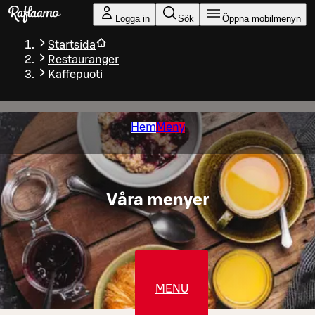
Gå till huvudinnehållet
Logga in
Sök
Öppna mobilmenyn
Startsida
Restauranger
Kaffepuoti
Hem
Meny
Våra menyer
MENU