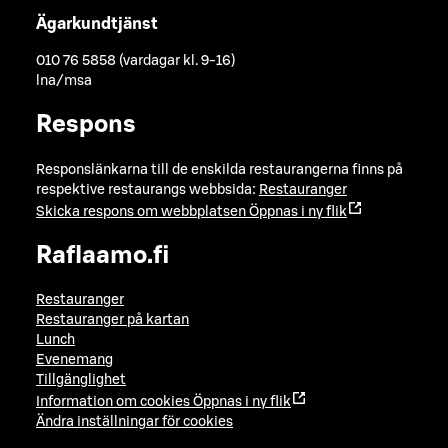
Ägarkundtjänst
010 76 5858 (vardagar kl. 9-16)
lna/msa
Respons
Responslänkarna till de enskilda restaurangerna finns på
respektive restaurangs webbsida:
Restauranger
Skicka respons om webbplatsen
Öppnas i ny flik
Raflaamo.fi
Restauranger
Restauranger på kartan
Lunch
Evenemang
Tillgänglighet
Information om cookies
Öppnas i ny flik
Ändra inställningar för cookies