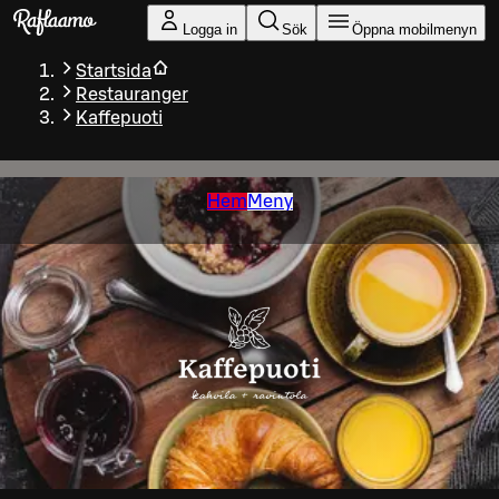
Gå till huvudinnehållet
Logga in
Sök
Öppna mobilmenyn
Startsida
Restauranger
Kaffepuoti
Hem
Meny