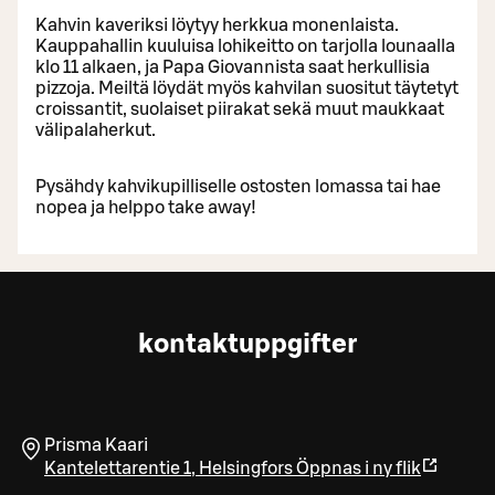
Kahvin kaveriksi löytyy herkkua monenlaista.
Kauppahallin kuuluisa lohikeitto on tarjolla lounaalla
klo 11 alkaen, ja Papa Giovannista saat herkullisia
pizzoja. Meiltä löydät myös kahvilan suositut täytetyt
croissantit, suolaiset piirakat sekä muut maukkaat
välipalaherkut.
Pysähdy kahvikupilliselle ostosten lomassa tai hae
nopea ja helppo take away!
kontaktuppgifter
Prisma Kaari
Kantelettarentie 1
,
Helsingfors
Öppnas i ny flik