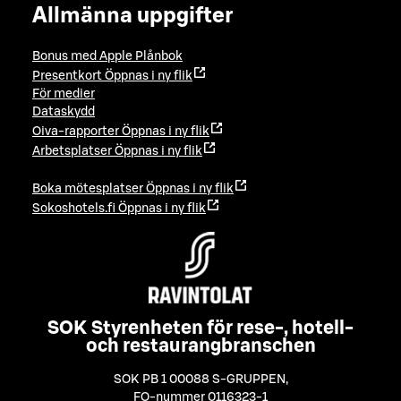
Allmänna uppgifter
Bonus med Apple Plånbok
Presentkort
Öppnas i ny flik
För medier
Dataskydd
Oiva-rapporter
Öppnas i ny flik
Arbetsplatser
Öppnas i ny flik
Boka mötesplatser
Öppnas i ny flik
Sokoshotels.fi
Öppnas i ny flik
SOK Styrenheten för rese-, hotell-
och restaurangbranschen
SOK PB 1 00088 S-GRUPPEN
,
FO-nummer 0116323-1