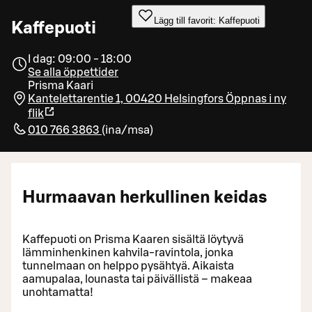
Lägg till favorit: Kaffepuoti
Kaffepuoti
I dag: 09:00 - 18:00
Se alla öppettider
Prisma Kaari
Kantelettarentie 1, 00420 Helsingfors
Öppnas i ny
flik
010 766 3863
(
ina/msa
)
Hurmaavan herkullinen keidas
Kaffepuoti on Prisma Kaaren sisältä löytyvä
lämminhenkinen kahvila-ravintola, jonka
tunnelmaan on helppo pysähtyä. Aikaista
aamupalaa, lounasta tai päivällistä – makeaa
unohtamatta!