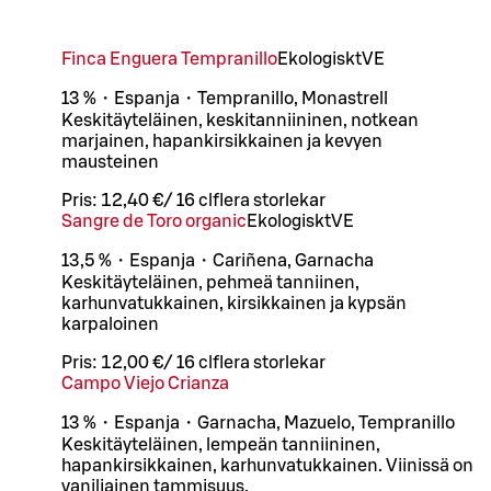
Finca Enguera Tempranillo
Ekologiskt
VE
13 %・Espanja・Tempranillo, Monastrell
Keskitäyteläinen, keskitanniininen, notkean
marjainen, hapankirsikkainen ja kevyen
mausteinen
Pris:
12,40 €
/
16 cl
flera storlekar
Sangre de Toro organic
Ekologiskt
VE
13,5 %・Espanja・Cariñena, Garnacha
Keskitäyteläinen, pehmeä tanniinen,
karhunvatukkainen, kirsikkainen ja kypsän
karpaloinen
Pris:
12,00 €
/
16 cl
flera storlekar
Campo Viejo Crianza
13 %・Espanja・Garnacha, Mazuelo, Tempranillo
Keskitäyteläinen, lempeän tanniininen,
hapankirsikkainen, karhunvatukkainen. Viinissä on
vaniljainen tammisuus.