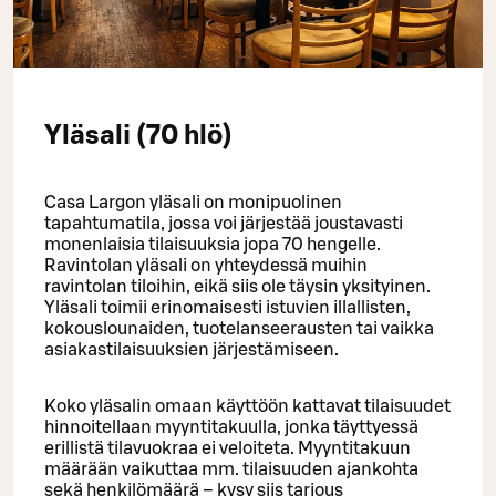
Yläsali (70 hlö)
Casa Largon yläsali on monipuolinen
tapahtumatila, jossa voi järjestää joustavasti
monenlaisia tilaisuuksia jopa 70 hengelle.
Ravintolan yläsali on yhteydessä muihin
ravintolan tiloihin, eikä siis ole täysin yksityinen.
Yläsali toimii erinomaisesti istuvien illallisten,
kokouslounaiden, tuotelanseerausten tai vaikka
asiakastilaisuuksien järjestämiseen.
Koko yläsalin omaan käyttöön kattavat tilaisuudet
hinnoitellaan myyntitakuulla, jonka täyttyessä
erillistä tilavuokraa ei veloiteta. Myyntitakuun
määrään vaikuttaa mm. tilaisuuden ajankohta
sekä henkilömäärä – kysy siis tarjous