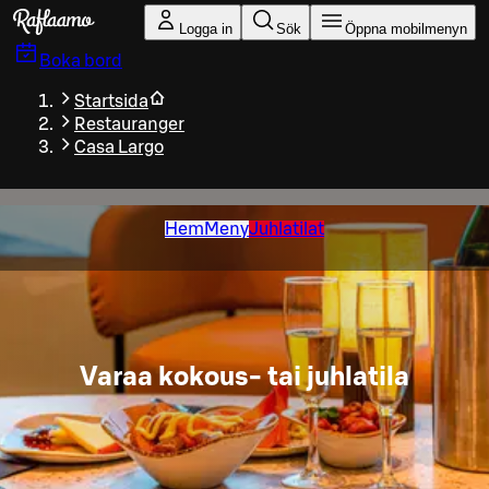
Gå till huvudinnehållet
Logga in
Sök
Öppna mobilmenyn
Boka bord
Startsida
Restauranger
Casa Largo
Hem
Meny
Juhlatilat
Varaa kokous- tai juhlatila