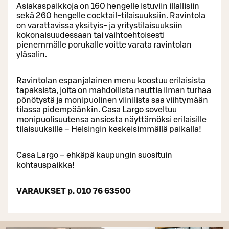
Asiakaspaikkoja on 160 hengelle istuviin illallisiin
sekä 260 hengelle cocktail-tilaisuuksiin. Ravintola
on varattavissa yksityis- ja yritystilaisuuksiin
kokonaisuudessaan tai vaihtoehtoisesti
pienemmälle porukalle voitte varata ravintolan
yläsalin.
Ravintolan espanjalainen menu koostuu erilaisista
tapaksista, joita on mahdollista nauttia ilman turhaa
pönötystä ja monipuolinen viinilista saa viihtymään
tilassa pidempäänkin. Casa Largo soveltuu
monipuolisuutensa ansiosta näyttämöksi erilaisille
tilaisuuksille – Helsingin keskeisimmällä paikalla!
Casa Largo – ehkäpä kaupungin suosituin
kohtauspaikka!
VARAUKSET p.
010 76 63500