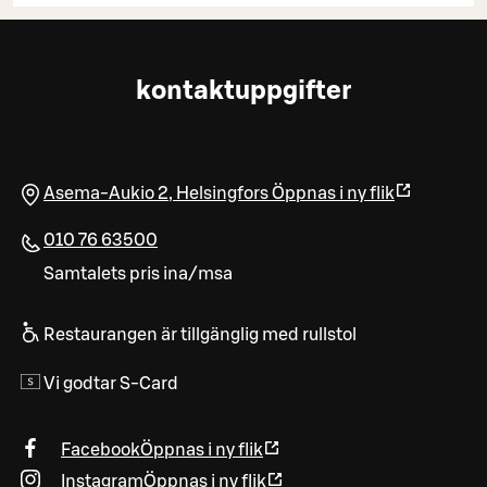
kontaktuppgifter
Asema-Aukio 2
,
Helsingfors
Öppnas i ny flik
010 76 63500
Samtalets pris ina/msa
Restaurangen är tillgänglig med rullstol
Vi godtar S-Card
Facebook
Öppnas i ny flik
Instagram
Öppnas i ny flik