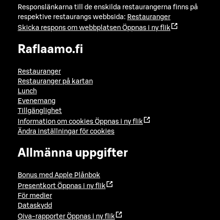
Responslänkarna till de enskilda restaurangerna finns på
respektive restaurangs webbsida:
Restauranger
Skicka respons om webbplatsen
Öppnas i ny flik
Raflaamo.fi
Restauranger
Restauranger på kartan
Lunch
Evenemang
Tillgänglighet
Information om cookies
Öppnas i ny flik
Ändra inställningar för cookies
Allmänna uppgifter
Bonus med Apple Plånbok
Presentkort
Öppnas i ny flik
För medier
Dataskydd
Oiva-rapporter
Öppnas i ny flik