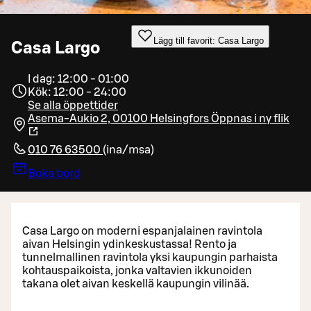
Lägg till favorit: Casa Largo
Casa Largo
I dag: 12:00 - 01:00
Kök: 12:00 - 24:00
Se alla öppettider
Asema-Aukio 2, 00100 Helsingfors
Öppnas i ny flik
010 76 63500
(
ina/msa
)
Boka bord
Casa Largo on moderni espanjalainen ravintola
aivan Helsingin ydinkeskustassa! Rento ja
tunnelmallinen ravintola yksi kaupungin parhaista
kohtauspaikoista, jonka valtavien ikkunoiden
takana olet aivan keskellä kaupungin vilinää.