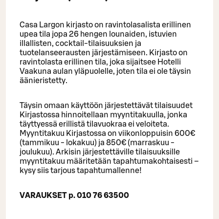
Casa Largon kirjasto on ravintolasalista erillinen
upea tila jopa 26 hengen lounaiden, istuvien
illallisten, cocktail-tilaisuuksien ja
tuotelanseerausten järjestämiseen. Kirjasto on
ravintolasta erillinen tila, joka sijaitsee Hotelli
Vaakuna aulan yläpuolelle, joten tila ei ole täysin
äänieristetty.
Täysin omaan käyttöön järjestettävät tilaisuudet
Kirjastossa hinnoitellaan myyntitakuulla, jonka
täyttyessä erillistä tilavuokraa ei veloiteta.
Myyntitakuu Kirjastossa on viikonloppuisin 600€
(tammikuu - lokakuu) ja 850€ (marraskuu -
joulukuu). Arkisin järjestettäville tilaisuuksille
myyntitakuu määritetään tapahtumakohtaisesti –
kysy siis tarjous tapahtumallenne!
VARAUKSET p.
010 76 63500