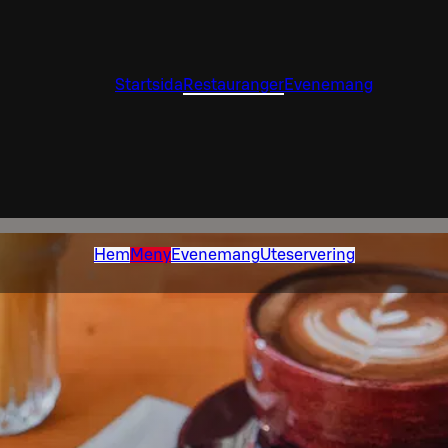
Startsida
Restauranger
Evenemang
Hem
Meny
Evenemang
Uteservering