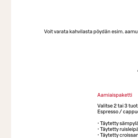
Voit varata kahvilasta pöydän esim. aamuk
Aamiaispaketti
Valitse 2 tai 3 tu
Espresso / cappuc
• Täytetty sämpyl
• Täytetty ruisleipä
• Täytetty croissan