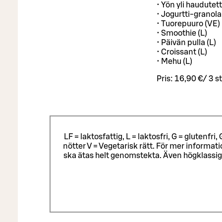
• Yön yli haudutet
• Jogurtti-granola
• Tuorepuuro (VE)
• Smoothie (L)
• Päivän pulla (L)
• Croissant (L)
• Mehu (L)
Pris:
16,90 €
/
3 st
LF = laktosfattig, L = laktosfri, G = glutenf
nötter V = Vegetarisk rätt. För mer informa
ska ätas helt genomstekta. Även högklassig