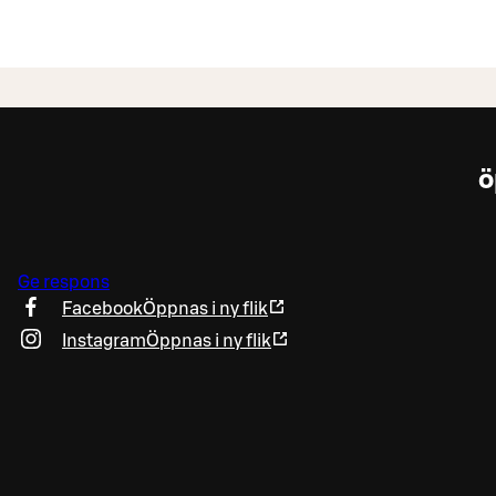
ö
Ge respons
Facebook
Öppnas i ny flik
Instagram
Öppnas i ny flik