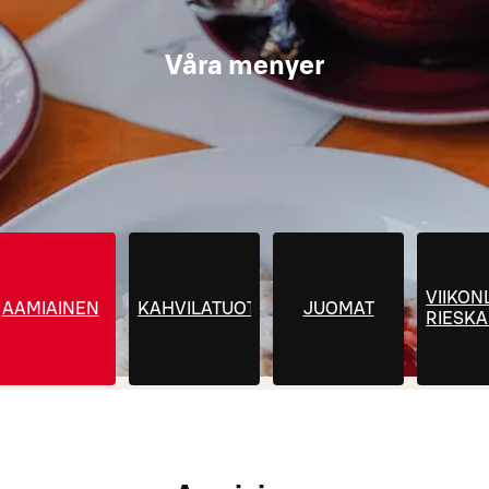
Våra menyer
VIIKON
AAMIAINEN
KAHVILATUOTTEET
JUOMAT
RIESK