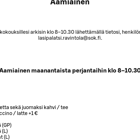
Aamiainen
okouksillesi arkisin klo 8–10.30 lähettämällä tietosi, henkil
lasipalatsi.ravintola@sok.fi.
Aamiainen maanantaista perjantaihin klo 8–10.3
otetta sekä juomaksi kahvi / tee
cino / latte +1 €
ä (GP)
 (L)
t (L)