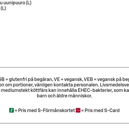
tu uunipuuro (L)
 (L)
ri, GB = glutenfri på begäran, VE = vegansk, VEB = vegansk på beg
tion om portioner, vänligen kontakta personalen.
Livsmedelsver
 mediumstekt köttfärs kan innehålla EHEC-bakterier, som kan o
barn och äldre människor.
=
Pris med S-Förmånskortet
=
Pris med S-Card