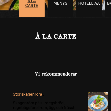
À LA
MENYS
HOTELLIAAMIAI
B
CARTE
À LA CARTE
Vi rekommenderar
Stor skagenröra
L
Skagenröra på surdegsbröd,
regnbågsforellrom, ägg och fräsch