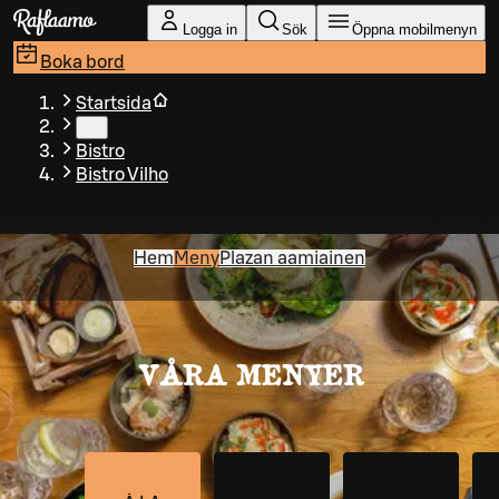
Gå till huvudinnehållet
Logga in
Sök
Öppna mobilmenyn
Boka bord
Startsida
…
Bistro
Bistro Vilho
Hem
Meny
Plazan aamiainen
VÅRA MENYER