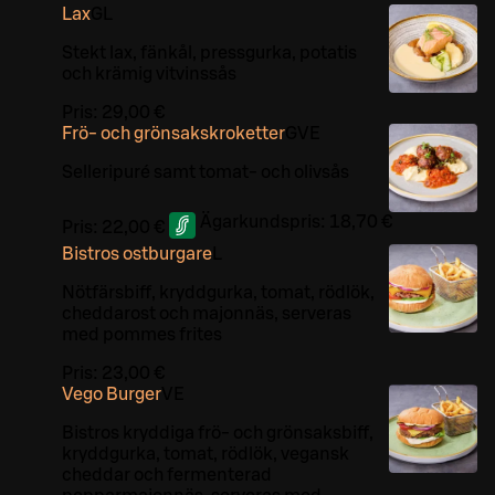
Lax
G
L
Stekt lax, fänkål, pressgurka, potatis
och krämig vitvinssås
Pris:
29,00 €
Frö- och grönsakskroketter
G
VE
Selleripuré samt tomat- och olivsås
Ägarkundspris:
18,70 €
Pris:
22,00 €
Bistros ostburgare
L
Nötfärsbiff, kryddgurka, tomat, rödlök,
cheddarost och majonnäs, serveras
med pommes frites
Pris:
23,00 €
Vego Burger
VE
Bistros kryddiga frö- och grönsaksbiff,
kryddgurka, tomat, rödlök, vegansk
cheddar och fermenterad