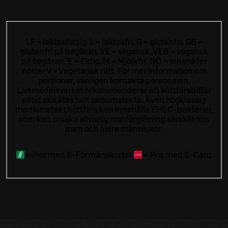
LF = laktosfattig, L = laktosfri, G = glutenfri, GB =
glutenfri på begäran, VE = vegansk, VEB = vegansk
på begäran, E = Eldig, M = Mjölkfri, NÖ = Innehåller
nötter V = Vegetarisk rätt. För mer information om
portioner, vänligen kontakta personalen.
Livsmedelsverket rekommenderar att köttfärsbiffar
alltid ska ätas helt genomstekta. Även högklassig
mediumstekt köttfärs kan innehålla EHEC-bakterier,
som kan orsaka allvarlig matförgiftning särskilt hos
barn och äldre människor.
=
Pris med S-Förmånskortet
=
Pris med S-Card