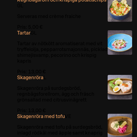
G
L
Serveras med crème fraiche
Pris:
5,00 €
Tartar
G
L
Tartar av nötkött aromatiserat med vit
tryffelolja, pepparrotsmajonnäs, picklad
shimejisvamp, pecorino och krispig
kapris
Pris:
13,00 €
Skagenröra
L
Skagenröra på surdegsbröd,
regnbågsforellrom, ägg och fräsch
grönsallad med citrusvinägrett
Pris:
13,00 €
Skagenröra med tofu
VE
Skagenröra med tofu på surdegsbröd,
inlagd rödkål med äpple samt knaprig