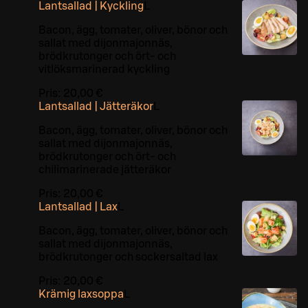
Lantsallad | Kyckling
L
Bacon, ägg, tomater, oliver, bönor och
sallat med dijonmajonnäs,
brödkrutonger och ört- och
vitlöksmarinerad kyckling
Pris:
20,00 €
Lantsallad | Jätteräkor
L
Bacon, ägg, tomater, oliver, bönor och
sallat med dijonmajonnäs,
brödkrutonger och ört- och
chilimarinerade jätteräkor
Pris:
20,00 €
Lantsallad | Lax
L
Bacon, ägg, tomater, oliver, bönor och
sallat med dijonmajonnäs,
brödkrutonger och sockersaltad lax
Pris:
20,00 €
Krämig laxsoppa
L