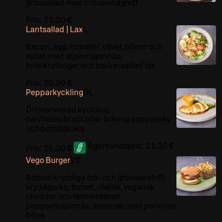
grönsallad med citrusvinägrett
Pris:
23,00 €
Lantsallad | Lax
L
Bacon, ägg, tomater, oliver, bönor och
sallat med dijonmajonnäs,
brödkrutonger och sockersaltad lax
Pris:
20,00 €
Pepparkyckling
G
L
Örtmarinerad kyckling,
parmesanbroccolini, krämig pepparsås
och potatiskaka
Ägarkundspris:
21,30 €
Pris:
25,00 €
Vego Burger
VE
Bistros kryddiga frö- och grönsaksbiff,
kryddgurka, tomat, rödlök, vegansk
cheddar och fermenterad
pepparmajonnäs, serveras med pommes
frites