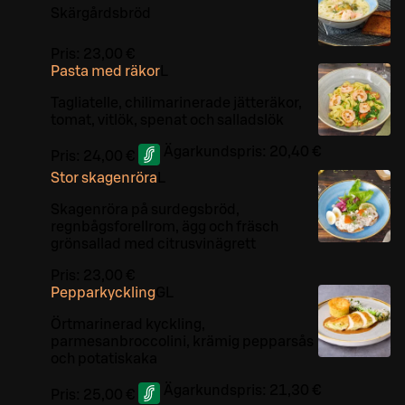
Skärgårdsbröd
Pris:
23,00 €
Pasta med räkor
L
Tagliatelle, chilimarinerade jätteräkor,
tomat, vitlök, spenat och salladslök
Ägarkundspris:
20,40 €
Pris:
24,00 €
Stor skagenröra
L
Skagenröra på surdegsbröd,
regnbågsforellrom, ägg och fräsch
grönsallad med citrusvinägrett
Pris:
23,00 €
Pepparkyckling
G
L
Örtmarinerad kyckling,
parmesanbroccolini, krämig pepparsås
och potatiskaka
Ägarkundspris:
21,30 €
Pris:
25,00 €