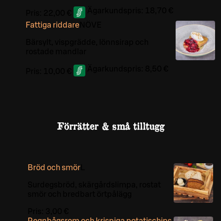
Ägarkundspris:
18,70 €
Pris:
22,00 €
Fattiga riddare
NÖ
VE
Bärsylt, vispgrädde, lönnsirap och
rostade mandlar
Ägarkundspris:
8,50 €
Pris:
10,00 €
Förrätter & små tilltugg
Bröd och smör
L
Surdegsbröd, skärgårdslimpa, rostat
smör och bredbart örtpålägg
Pris:
3,00 €
Regnbågsrom och krispiga potatischips