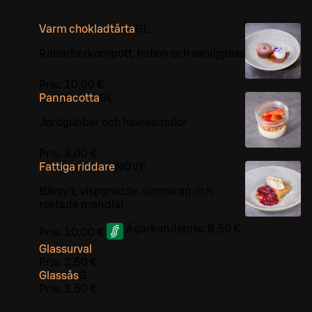
Varm chokladtårta
G
L
Rabarberkompott, hallon och vaniljglass
Pris:
10,00 €
Pannacotta
G
L
Jordgubbar och havresmulor
Pris:
8,00 €
Fattiga riddare
NÖ
VE
Bärsylt, vispgrädde, lönnsirap och
rostade mandlar
Ägarkundspris:
8,50 €
Pris:
10,00 €
Glassurval
Pris:
3,50 €
Glassås
G
Pris:
1,50 €