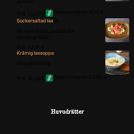
grönkål
Ägarkundspris:
9,40 €
Pris:
11,00 €
Sockersaltad lax
G
L
Picklad rödlök, potatis och
senapsgrädde
Pris:
12,00 €
Krämig laxsoppa
L
Skärgårdsbröd
Ägarkundspris:
11,90 €
Pris:
14,00 €
Huvudrätter