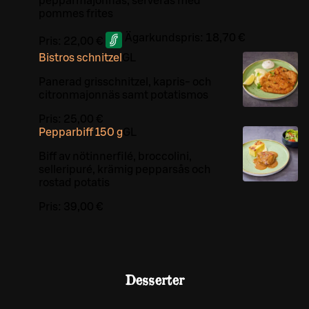
pepparmajonnäs, serveras med
pommes frites
Ägarkundspris:
18,70 €
Pris:
22,00 €
Bistros schnitzel
G
L
Panerad grisschnitzel, kapris- och
citronmajonnäs samt potatismos
Pris:
25,00 €
Pepparbiff 150 g
G
L
Biff av nötinnerfilé, broccolini,
selleripuré, krämig pepparsås och
rostad potatis
Pris:
39,00 €
Desserter