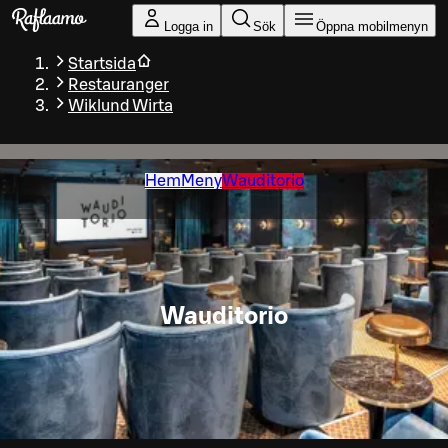
Gå till huvudinnehållet
Logga in
Sök
Öppna mobilmenyn
Startsida
Restauranger
Wiklund Wirta
Hem
Meny
Wauditorio
Wauditorio