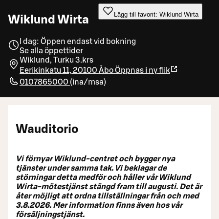
Lägg till favorit: Wiklund Wirta
Wiklund Wirta
I dag: Öppen endast vid bokning
Se alla öppettider
Wiklund, Turku 3.krs
Eerikinkatu 11, 20100 Åbo
Öppnas i ny flik
0107865000
(
ina/msa
)
Wauditorio
Vi förnyar Wiklund-centret och bygger nya
tjänster under samma tak. Vi beklagar de
störningar detta medför och håller vår Wiklund
Wirta-mötestjänst stängd fram till augusti. Det är
åter möjligt att ordna tillställningar från och med
3.8.2026. Mer information finns även hos vår
försäljningstjänst.