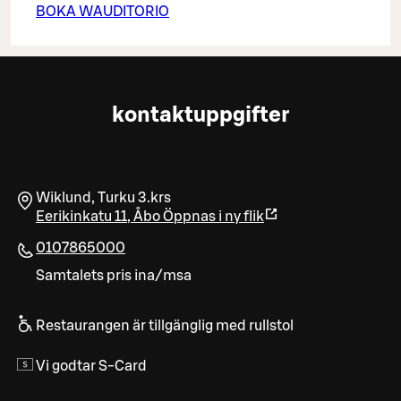
BOKA WAUDITORIO
kontaktuppgifter
Wiklund, Turku 3.krs
Eerikinkatu 11
,
Åbo
Öppnas i ny flik
0107865000
Samtalets pris ina/msa
Restaurangen är tillgänglig med rullstol
Vi godtar S-Card