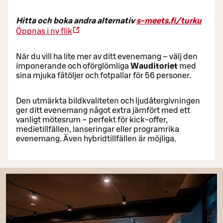
Hitta och boka andra alternativ
s-meets.fi/turku
Öppnas i ny flik
När du vill ha lite mer av ditt evenemang – välj den
imponerande och oförglömliga
Wauditoriet
med
sina mjuka fåtöljer och fotpallar för 56 personer.
Den utmärkta bildkvaliteten och ljudåtergivningen
ger ditt evenemang något extra jämfört med ett
vanligt mötesrum – perfekt för kick-offer,
medietillfällen, lanseringar eller programrika
evenemang. Även hybridtillfällen är möjliga.