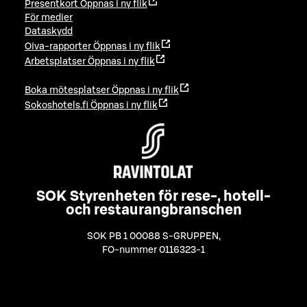
Presentkort
Öppnas i ny flik
För medier
Dataskydd
Oiva-rapporter
Öppnas i ny flik
Arbetsplatser
Öppnas i ny flik
Boka mötesplatser
Öppnas i ny flik
Sokoshotels.fi
Öppnas i ny flik
SOK Styrenheten för rese-, hotell-
och restaurangbranschen
SOK PB 1 00088 S-GRUPPEN
,
FO-nummer 0116323-1