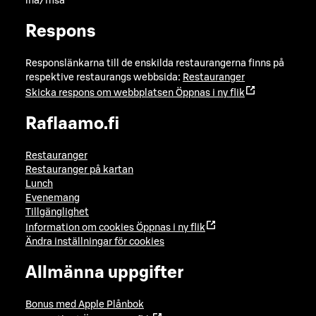
lna/msa
Respons
Responslänkarna till de enskilda restaurangerna finns på
respektive restaurangs webbsida:
Restauranger
Skicka respons om webbplatsen
Öppnas i ny flik
Raflaamo.fi
Restauranger
Restauranger på kartan
Lunch
Evenemang
Tillgänglighet
Information om cookies
Öppnas i ny flik
Ändra inställningar för cookies
Allmänna uppgifter
Bonus med Apple Plånbok