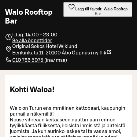
Lägg till favorit: Walo Rooftop
Walo Rooftop
Bar
Bar
I dag: 14:00 - 23:00
Se alla öppettider
Original Sokos Hotel Wiklund
Eerikinkatu 11, 20100 Åbo
Öppnas i ny flik
010 786 5075
(
ina/msa
)
Kohti Waloa!
Walo on Turun ensimmäinen kattobaari, kaupungin
parhailla näkymillä!
Nouse vihreään keitaaseen nauttimaan rennon
tyylikkäästä fiiliksestä, iloisista ihmisistä ja pirteistä
juomista. Ja kun aurinko laskee tai taivas salamoi,