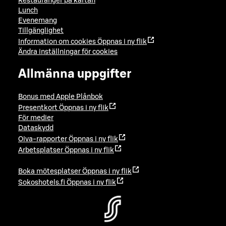
Restauranger på kartan
Lunch
Evenemang
Tillgänglighet
Information om cookies
Öppnas i ny flik
Ändra inställningar för cookies
Allmänna uppgifter
Bonus med Apple Plånbok
Presentkort
Öppnas i ny flik
För medier
Dataskydd
Oiva-rapporter
Öppnas i ny flik
Arbetsplatser
Öppnas i ny flik
Boka mötesplatser
Öppnas i ny flik
Sokoshotels.fi
Öppnas i ny flik