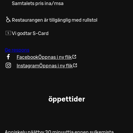
Samtalets pris ina/msa
Restaurangen är tillgänglig med rullstol
Vi godtar S-Card
Ge respons
Facebook
Öppnas i ny flik
Instagram
Öppnas i ny flik
öppettider
Anniskelu päättyy 30 minuuttia ennen sulkemista