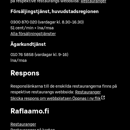
på respektive restaurangs webbsida:
Restauranger
Försäljingstjänst, huvudstadsregionen
0300 870 020 (vardagar kl. 8.30-16.30)
51 cent/min + lna/msa
Alla försäljningstjänster
Ägarkundtjänst
010 76 5858 (vardagar kl. 9-16)
lna/msa
Respons
Responslänkarna till de enskilda restaurangerna finns på
respektive restaurangs webbsida:
Restauranger
Skicka respons om webbplatsen
Öppnas i ny flik
Raflaamo.fi
Restauranger