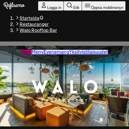
Gå till huvudinnehållet
Logga in
Sök
Öppna mobilmenyn
Startsida
Restauranger
Walo Rooftop Bar
Hem
Meny
Evenemang
Yksityistilaisuudet