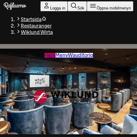
Gå till huvudinnehållet
Logga in
Sök
Öppna mobilmenyn
Startsida
Restauranger
Wiklund Wirta
Hem
Meny
Wauditorio