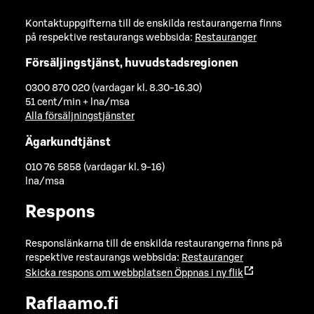
Kontaktuppgifterna till de enskilda restaurangerna finns
på respektive restaurangs webbsida:
Restauranger
Försäljingstjänst, huvudstadsregionen
0300 870 020 (vardagar kl. 8.30-16.30)
51 cent/min + lna/msa
Alla försäljningstjänster
Ägarkundtjänst
010 76 5858 (vardagar kl. 9-16)
lna/msa
Respons
Responslänkarna till de enskilda restaurangerna finns på
respektive restaurangs webbsida:
Restauranger
Skicka respons om webbplatsen
Öppnas i ny flik
Raflaamo.fi