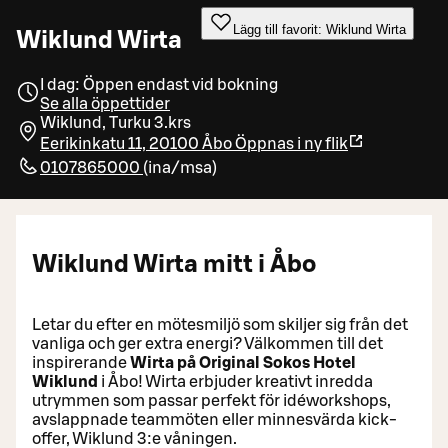
Lägg till favorit: Wiklund Wirta
Wiklund Wirta
I dag: Öppen endast vid bokning
Se alla öppettider
Wiklund, Turku 3.krs
Eerikinkatu 11, 20100 Åbo
Öppnas i ny flik
0107865000
(
ina/msa
)
Wiklund Wirta mitt i Åbo
Letar du efter en mötesmiljö som skiljer sig från det
vanliga och ger extra energi? Välkommen till det
inspirerande
Wirta på Original Sokos Hotel
Wiklund
i Åbo! Wirta erbjuder kreativt inredda
utrymmen som passar perfekt för idéworkshops,
avslappnade teammöten eller minnesvärda kick-
offer, Wiklund 3:e våningen.