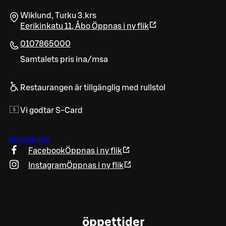
Wiklund, Turku 3.krs
Eerikinkatu 11
,
Åbo
Öppnas i ny flik
0107865000
Samtalets pris ina/msa
Restaurangen är tillgänglig med rullstol
Vi godtar S-Card
Ge respons
Facebook
Öppnas i ny flik
Instagram
Öppnas i ny flik
öppettider