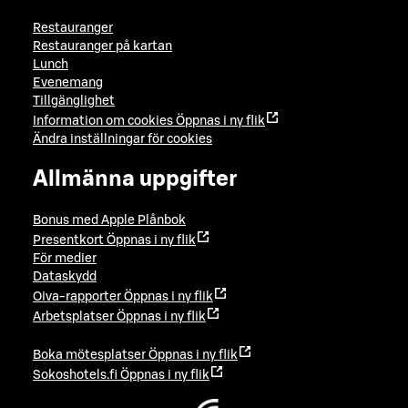
Restauranger
Restauranger på kartan
Lunch
Evenemang
Tillgänglighet
Information om cookies
Öppnas i ny flik
Ändra inställningar för cookies
Allmänna uppgifter
Bonus med Apple Plånbok
Presentkort
Öppnas i ny flik
För medier
Dataskydd
Oiva-rapporter
Öppnas i ny flik
Arbetsplatser
Öppnas i ny flik
Boka mötesplatser
Öppnas i ny flik
Sokoshotels.fi
Öppnas i ny flik