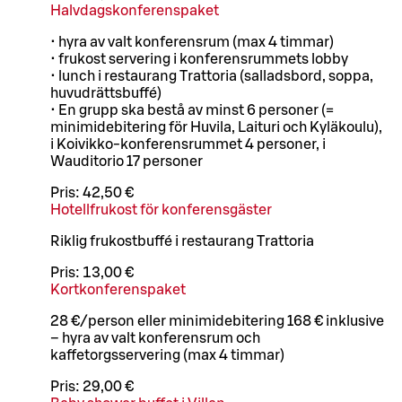
Halvdagskonferenspaket
• hyra av valt konferensrum (max 4 timmar)
• frukost servering i konferensrummets lobby
• lunch i restaurang Trattoria (salladsbord, soppa,
huvudrättsbuffé)
• En grupp ska bestå av minst 6 personer (=
minimidebitering för Huvila, Laituri och Kyläkoulu),
i Koivikko-konferensrummet 4 personer, i
Wauditorio 17 personer
Pris:
42,50 €
Hotellfrukost för konferensgäster
Riklig frukostbuffé i restaurang Trattoria
Pris:
13,00 €
Kortkonferenspaket
28 €/person eller minimidebitering 168 € inklusive
– hyra av valt konferensrum och
kaffetorgsservering (max 4 timmar)
Pris:
29,00 €