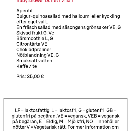
Baby shower buffet i Villan
Aperitif
Bulgur-quinoasallad med halloumi eller kyckling
efter eget val L
En fräsch sallad med säsongens grönsaker VE, G
Skivad frukt G, Ve
Bärsmoothie L, G
Citrontårta VE
Chokladpraliner
Nötblandning VE, G
Smaksatt vatten
Kaffe / te
Pris:
35,00 €
LF = laktosfattig, L = laktosfri, G = glutenfri, GB =
glutenfri på begäran, VE = vegansk, VEB = vegansk
på begäran, E = Eldig, M = Mjölkfri, NÖ = Innehåller
nötter V = Vegetarisk rätt. För mer information om