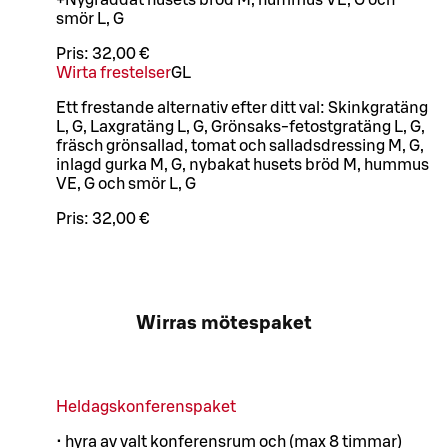
+Nygräddat husets bröd M, hummus VE, G och
smör L, G
Pris:
32,00 €
Wirta frestelser
G
L
Ett frestande alternativ efter ditt val: Skinkgratäng
L, G, Laxgratäng L, G, Grönsaks-fetostgratäng L, G,
fräsch grönsallad, tomat och salladsdressing M, G,
inlagd gurka M, G, nybakat husets bröd M, hummus
VE, G och smör L, G
Pris:
32,00 €
Wirras mötespaket
Heldagskonferenspaket
• hyra av valt konferensrum och (max 8 timmar)