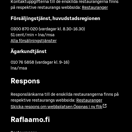
Kontaktuppgifterna till de enskilda restaurangerna finns
på respektive restaurangs webbsida:
Restauranger
Försäljingstjänst, huvudstadsregionen
0300 870 020 (vardagar kl. 8.30-16.30)
51 cent/min + lna/msa
Alla försäljningstjänster
Ägarkundtjänst
010 76 5858 (vardagar kl. 9-16)
lna/msa
Respons
Responslänkarna till de enskilda restaurangerna finns på
respektive restaurangs webbsida:
Restauranger
Skicka respons om webbplatsen
Öppnas i ny flik
Raflaamo.fi