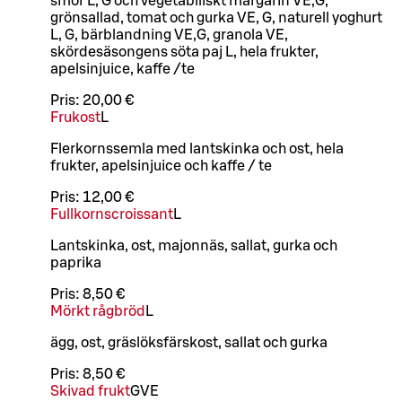
smör L, G och vegetabiliskt margarin VE,G,
grönsallad, tomat och gurka VE, G, naturell yoghurt
L, G, bärblandning VE,G, granola VE,
skördesäsongens söta paj L, hela frukter,
apelsinjuice, kaffe /te
Pris:
20,00 €
Frukost
L
Flerkornssemla med lantskinka och ost, hela
frukter, apelsinjuice och kaffe / te
Pris:
12,00 €
Fullkornscroissant
L
Lantskinka, ost, majonnäs, sallat, gurka och
paprika
Pris:
8,50 €
Mörkt rågbröd
L
ägg, ost, gräslöksfärskost, sallat och gurka
Pris:
8,50 €
Skivad frukt
G
VE