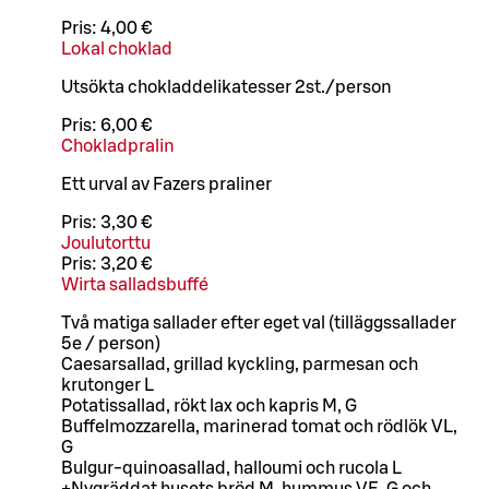
Pris:
4,00 €
Lokal choklad
Utsökta chokladdelikatesser 2st./person
Pris:
6,00 €
Chokladpralin
Ett urval av Fazers praliner
Pris:
3,30 €
Joulutorttu
Pris:
3,20 €
Wirta salladsbuffé
Två matiga sallader efter eget val (tilläggssallader
5e / person)
Caesarsallad, grillad kyckling, parmesan och
krutonger L
Potatissallad, rökt lax och kapris M, G
Buffelmozzarella, marinerad tomat och rödlök VL,
G
Bulgur-quinoasallad, halloumi och rucola L