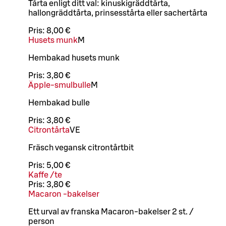
Tårta enligt ditt val: kinuskigräddtårta,
hallongräddtårta, prinsesstårta eller sachertårta
Pris:
8,00 €
Husets munk
M
Hembakad husets munk
Pris:
3,80 €
Äpple-smulbulle
M
Hembakad bulle
Pris:
3,80 €
Citrontårta
VE
Fräsch vegansk citrontårtbit
Pris:
5,00 €
Kaffe /te
Pris:
3,80 €
Macaron -bakelser
Ett urval av franska Macaron-bakelser 2 st. /
person