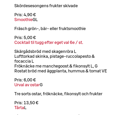
Skördesesongens frukter skivade
Pris:
4,90 €
Smoothie
G
L
Fräsch grön-, bär- eller fruktsmoothie
Pris:
5,00 €
Cocktail til tugg efter eget val 6e / st.
Skärgådsbröd med skagenröra L
Lufttorkad skinka, pistage-ruccolapesto &
focaccia L
Fröknäcke me manchegoost & fikonsylt L, G
Rostat bröd med äggplanta, hummus & tomat VE
Pris:
6,00 €
Urval av ostar
G
Tre sorts ostar, fröknäcke, fikonsylt och frukter
Pris:
13,50 €
Tårta
L