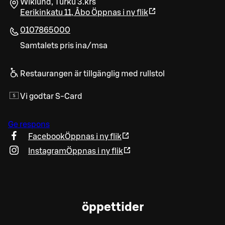
Wiklund, Turku 3.krs
Eerikinkatu 11
,
Åbo
Öppnas i ny flik
0107865000
Samtalets pris ina/msa
Restaurangen är tillgänglig med rullstol
Vi godtar S-Card
Ge respons
Facebook
Öppnas i ny flik
Instagram
Öppnas i ny flik
öppettider