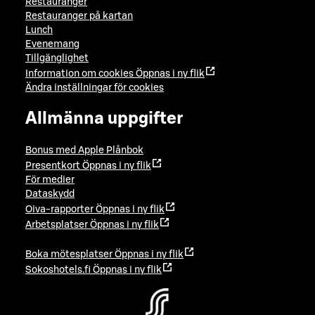
Restauranger
Restauranger på kartan
Lunch
Evenemang
Tillgänglighet
Information om cookies
Öppnas i ny flik
Ändra inställningar för cookies
Allmänna uppgifter
Bonus med Apple Plånbok
Presentkort
Öppnas i ny flik
För medier
Dataskydd
Oiva-rapporter
Öppnas i ny flik
Arbetsplatser
Öppnas i ny flik
Boka mötesplatser
Öppnas i ny flik
Sokoshotels.fi
Öppnas i ny flik