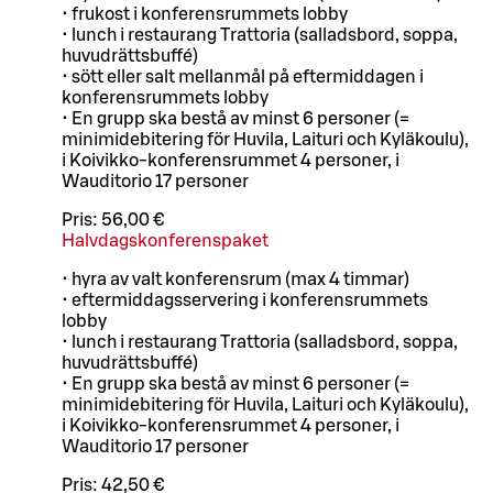
• frukost i konferensrummets lobby
• lunch i restaurang Trattoria (salladsbord, soppa,
huvudrättsbuffé)
• sött eller salt mellanmål på eftermiddagen i
konferensrummets lobby
• En grupp ska bestå av minst 6 personer (=
minimidebitering för Huvila, Laituri och Kyläkoulu),
i Koivikko-konferensrummet 4 personer, i
Wauditorio 17 personer
Pris:
56,00 €
Halvdagskonferenspaket
• hyra av valt konferensrum (max 4 timmar)
• eftermiddagsservering i konferensrummets
lobby
• lunch i restaurang Trattoria (salladsbord, soppa,
huvudrättsbuffé)
• En grupp ska bestå av minst 6 personer (=
minimidebitering för Huvila, Laituri och Kyläkoulu),
i Koivikko-konferensrummet 4 personer, i
Wauditorio 17 personer
Pris:
42,50 €