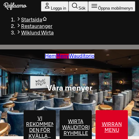
Gå till huvudinnehållet
Logga in
Sök
Öppna mobilmenyn
Startsida
Restauranger
Wiklund Wirta
Hem
Meny
Wauditorio
Våra menyer
VI
WIRTA
REKOMMENDERAR
WIRRAN
WAUDITORIO
DEN FÖR
MENU
RYHMILLE
KVÄLLAR