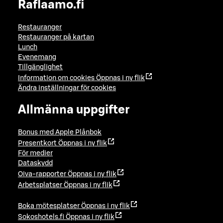
Raflaamo.fi
Restauranger
Restauranger på kartan
Lunch
Evenemang
Tillgänglighet
Information om cookies
Öppnas i ny flik
Ändra inställningar för cookies
Allmänna uppgifter
Bonus med Apple Plånbok
Presentkort
Öppnas i ny flik
För medier
Dataskydd
Oiva-rapporter
Öppnas i ny flik
Arbetsplatser
Öppnas i ny flik
Boka mötesplatser
Öppnas i ny flik
Sokoshotels.fi
Öppnas i ny flik