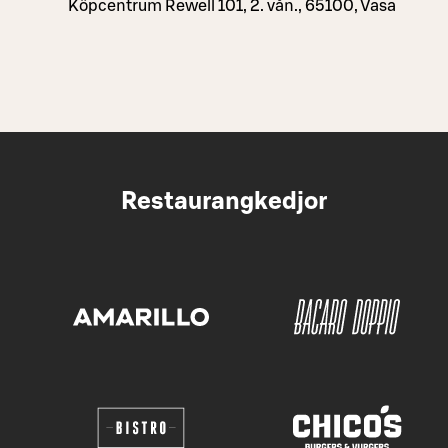
Köpcentrum Rewell 101, 2. vån., 65100, Vasa
Restaurangkedjor