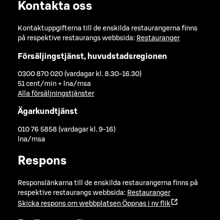
Kontakta oss
Kontaktuppgifterna till de enskilda restaurangerna finns
på respektive restaurangs webbsida:
Restauranger
Försäljingstjänst, huvudstadsregionen
0300 870 020 (vardagar kl. 8.30-16.30)
51 cent/min + lna/msa
Alla försäljningstjänster
Ägarkundtjänst
010 76 5858 (vardagar kl. 9-16)
lna/msa
Respons
Responslänkarna till de enskilda restaurangerna finns på
respektive restaurangs webbsida:
Restauranger
Skicka respons om webbplatsen
Öppnas i ny flik