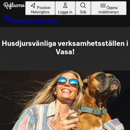
Gå till huvudinnehållet
Position
Öppna
Helsingfors
Logga in
Sök
mobilmenyn
Boka bord
Helsingfors
Husdjursvänliga verksamhetsställen i
Vasa!