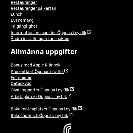
Restauranger
Restauranger på kartan
Lunch
Evenemang
Tillgänglighet
Information om cookies
Öppnas i ny flik
Ändra inställningar för cookies
Allmänna uppgifter
Bonus med Apple Plånbok
Presentkort
Öppnas i ny flik
För medier
Dataskydd
Oiva-rapporter
Öppnas i ny flik
Arbetsplatser
Öppnas i ny flik
Boka mötesplatser
Öppnas i ny flik
Sokoshotels.fi
Öppnas i ny flik