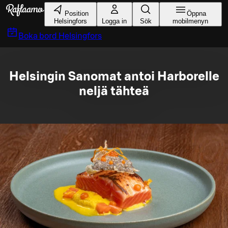
Gå till huvudinnehållet
Position
Öppna
Helsingfors
Logga in
Sök
mobilmenyn
Boka bord
Helsingfors
Helsingin Sanomat antoi Harborelle
neljä tähteä