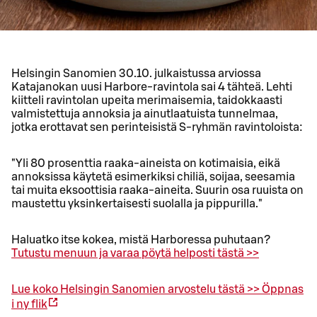
Helsingin Sanomien 30.10. julkaistussa arviossa
Katajanokan uusi Harbore-ravintola sai 4 tähteä. Lehti
kiitteli ravintolan upeita merimaisemia, taidokkaasti
valmistettuja annoksia ja ainutlaatuista tunnelmaa,
jotka erottavat sen perinteisistä S-ryhmän ravintoloista:
"Yli 80 prosenttia raaka-aineista on kotimaisia, eikä
annoksissa käytetä esimerkiksi chiliä, soijaa, seesamia
tai muita eksoottisia raaka-aineita. Suurin osa ruuista on
maustettu yksinkertaisesti suolalla ja pippurilla."
Haluatko itse kokea, mistä Harboressa puhutaan?
Tutustu menuun ja varaa pöytä helposti tästä >>
Lue koko Helsingin Sanomien arvostelu tästä >>
Öppnas
i ny flik