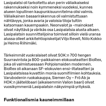
Lasipalatsi oli tarkoitettu alun perin väliaikaiseksi
rakennukseksi noin kymmeneksi vuodeksi, kunnes
alueen lopullinen kaupunkisuunnitelma olisi valmis.
Väliaikainen basaarirakennus oli valmistuttuaan
nähtävyys, jonka avaria ja valoisia tiloja tultiin
katsomaan kauempaakin. Neonvalot ja -mainokset
olivat näyttävä ja värikäs osa Lasipalatsia alusta alkaen.
Lasipalatsin suunnittelijoina toimivat silloin vielä uransa
alussa olleet arkkitehtiopiskelijat Viljo Revell, Niilo Kokko
ja Heimo Riihimäki.
Tärkeimmät vuokralaiset olivat SOK:n 700 hengen
Suurravintola ja 800-paikkainen elokuvateatteri BioRex,
joka oli valmistuessaan Pohjoismaiden modernein.
BioRex oli aikanaan SF-elokuvien ensi-iltateatteri ja
Lasipalatsissa kuvattiin monia suomifilmien kohtauksia.
Varubodenin ruokakauppa, Siemen Oy – Frö Ab ja
HOK:n jäätelöbaari (aikaisemmin Valion baari) olivat
vuosikymmeniä Lasipalatsin näkyvimpiä yrityksiä.
Funktionalismia kauneimmillaan