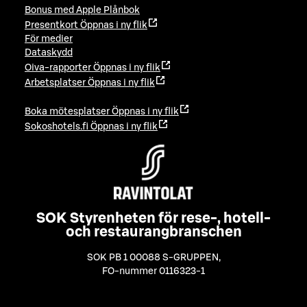
Bonus med Apple Plånbok
Presentkort
Öppnas i ny flik
För medier
Dataskydd
Oiva-rapporter
Öppnas i ny flik
Arbetsplatser
Öppnas i ny flik
Boka mötesplatser
Öppnas i ny flik
Sokoshotels.fi
Öppnas i ny flik
SOK Styrenheten för rese-, hotell-
och restaurangbranschen
SOK PB 1 00088 S-GRUPPEN
,
FO-nummer 0116323-1