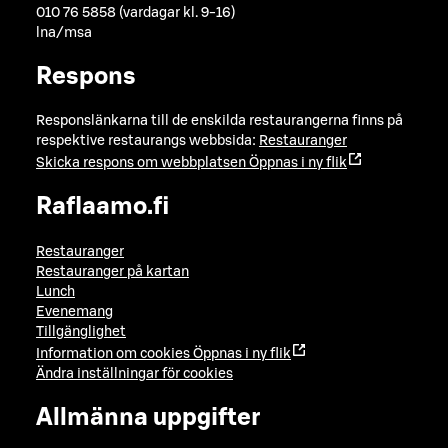
010 76 5858 (vardagar kl. 9-16)
lna/msa
Respons
Responslänkarna till de enskilda restaurangerna finns på
respektive restaurangs webbsida:
Restauranger
Skicka respons om webbplatsen
Öppnas i ny flik
Raflaamo.fi
Restauranger
Restauranger på kartan
Lunch
Evenemang
Tillgänglighet
Information om cookies
Öppnas i ny flik
Ändra inställningar för cookies
Allmänna uppgifter