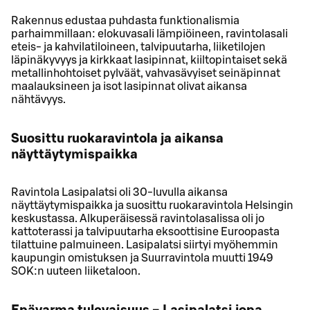
Rakennus edustaa puhdasta funktionalismia
parhaimmillaan: elokuvasali lämpiöineen, ravintolasali
eteis- ja kahvilatiloineen, talvipuutarha, liiketilojen
läpinäkyvyys ja kirkkaat lasipinnat, kiiltopintaiset sekä
metallinhohtoiset pylväät, vahvasävyiset seinäpinnat
maalauksineen ja isot lasipinnat olivat aikansa
nähtävyys.
Suosittu ruokaravintola ja aikansa
näyttäytymispaikka
Ravintola Lasipalatsi oli 30-luvulla aikansa
näyttäytymispaikka ja suosittu ruokaravintola Helsingin
keskustassa. Alkuperäisessä ravintolasalissa oli jo
kattoterassi ja talvipuutarha eksoottisine Euroopasta
tilattuine palmuineen. Lasipalatsi siirtyi myöhemmin
kaupungin omistuksen ja Suurravintola muutti 1949
SOK:n uuteen liiketaloon.