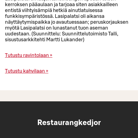
kerroksen pääaulaan ja tarjoaa siten asiakkailleen
entistä viihtyisämpiä hetkiä ainutlatuisessa
funkkisympäristössä. Lasipalatsi oli aikansa
näyttäytymispaikka jo avautuessaan; peruskorjauksen
myötä Lasipalatsi on lunastanut tuon aseman
uudestaan. (Suunnittelu: Suunnittelutoimisto Talli,
sisustusarkkitehti Martti Lukander)
Tutustu ravintolaan »
Tutustu kahvilaan »
Restaurangkedjor