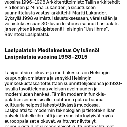
vuosina 1996–1998 Arkkitehtitoimisto Tallin arkkitehdit
Pia Ilonen ja Minna Lukander, ja sisustuksen
suunnittelusta vastasi arkkitehti Martti Lukander.
Syksyllä 1998 valmistui sisustuksessaan, väreissään ja
valaistuksessaan 30-luvun loistonsa saanut Lasipalatsi
ja sen yhtenä keskipisteenä Helsingin ”Uusi Ihme”,
Ravintola Lasipalatsi.
Lasipalatsin Mediakeskus Oy isännöi
Lasipalatsia vuosina 1998–2015
Lasipalatsin elokuva- ja mediakeskus on Helsingin
kaupungin omistama ja se sykki Helsingin
ydinkeskustassa toteuttaen suunnittelijoidensa jo 1930-
luvulla tavoittelemaa valoisan avoimuuden ja
moderniuden henkeä. Tämän modernin funkkis-
palatsin seinien sisälle mahtui iso pala urbaania
kulttuuria helposti lähestyttävässä muodossa.
Lasipalatsi toi modernin teknologian ja tietotekniikan
palvelut lähelle ihmistä ja sen suojista löytyivät myös
eurooppalaiset elokuvat, vaihtuvat näyttelyt,
kaupunkistudiot ja monenlaiset kulttuuritapahtumat.