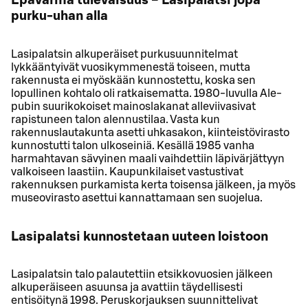
Epävarma tulevaisuus − Lasipalatsi jopa
purku-uhan alla
Lasipalatsin alkuperäiset purkusuunnitelmat
lykkääntyivät vuosikymmenestä toiseen, mutta
rakennusta ei myöskään kunnostettu, koska sen
lopullinen kohtalo oli ratkaisematta. 1980-luvulla Ale-
pubin suurikokoiset mainoslakanat alleviivasivat
rapistuneen talon alennustilaa. Vasta kun
rakennuslautakunta asetti uhkasakon, kiinteistövirasto
kunnostutti talon ulkoseiniä. Kesällä 1985 vanha
harmahtavan sävyinen maali vaihdettiin läpivärjättyyn
valkoiseen laastiin. Kaupunkilaiset vastustivat
rakennuksen purkamista kerta toisensa jälkeen, ja myös
museovirasto asettui kannattamaan sen suojelua.
Lasipalatsi kunnostetaan uuteen loistoon
Lasipalatsin talo palautettiin etsikkovuosien jälkeen
alkuperäiseen asuunsa ja avattiin täydellisesti
entisöitynä 1998. Peruskorjauksen suunnittelivat