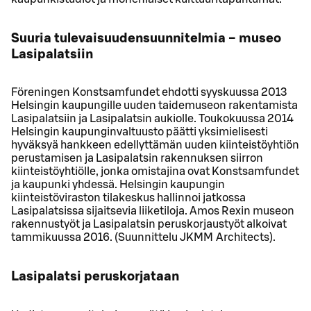
Suuria tulevaisuudensuunnitelmia − museo
Lasipalatsiin
Föreningen Konstsamfundet ehdotti syyskuussa 2013
Helsingin kaupungille uuden taidemuseon rakentamista
Lasipalatsiin ja Lasipalatsin aukiolle. Toukokuussa 2014
Helsingin kaupunginvaltuusto päätti yksimielisesti
hyväksyä hankkeen edellyttämän uuden kiinteistöyhtiön
perustamisen ja Lasipalatsin rakennuksen siirron
kiinteistöyhtiölle, jonka omistajina ovat Konstsamfundet
ja kaupunki yhdessä. Helsingin kaupungin
kiinteistöviraston tilakeskus hallinnoi jatkossa
Lasipalatsissa sijaitsevia liiketiloja. Amos Rexin museon
rakennustyöt ja Lasipalatsin peruskorjaustyöt alkoivat
tammikuussa 2016. (Suunnittelu JKMM Architects).
Lasipalatsi peruskorjataan