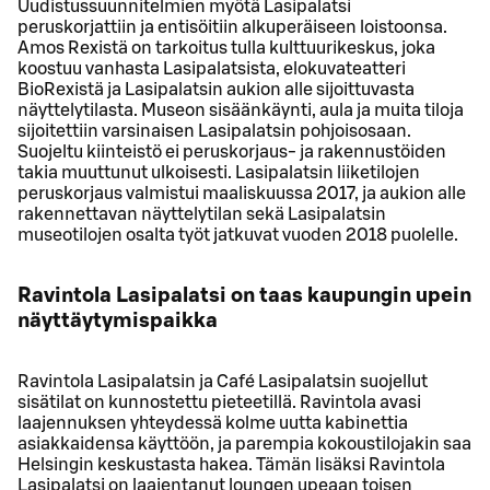
Uudistussuunnitelmien myötä Lasipalatsi
peruskorjattiin ja entisöitiin alkuperäiseen loistoonsa.
Amos Rexistä on tarkoitus tulla kulttuurikeskus, joka
koostuu vanhasta Lasipalatsista, elokuvateatteri
BioRexistä ja Lasipalatsin aukion alle sijoittuvasta
näyttelytilasta. Museon sisäänkäynti, aula ja muita tiloja
sijoitettiin varsinaisen Lasipalatsin pohjoisosaan.
Suojeltu kiinteistö ei peruskorjaus- ja rakennustöiden
takia muuttunut ulkoisesti. Lasipalatsin liiketilojen
peruskorjaus valmistui maaliskuussa 2017, ja aukion alle
rakennettavan näyttelytilan sekä Lasipalatsin
museotilojen osalta työt jatkuvat vuoden 2018 puolelle.
Ravintola Lasipalatsi on taas kaupungin upein
näyttäytymispaikka
Ravintola Lasipalatsin ja Café Lasipalatsin suojellut
sisätilat on kunnostettu pieteetillä. Ravintola avasi
laajennuksen yhteydessä kolme uutta kabinettia
asiakkaidensa käyttöön, ja parempia kokoustilojakin saa
Helsingin keskustasta hakea. Tämän lisäksi Ravintola
Lasipalatsi on laajentanut loungen upeaan toisen