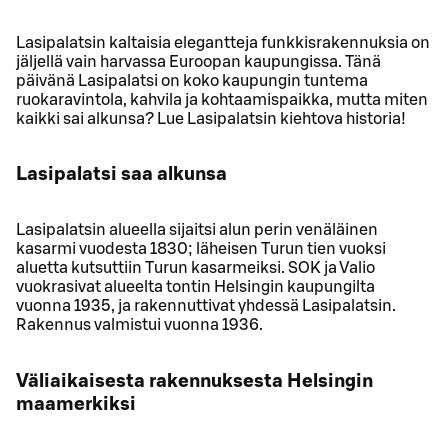
Lasipalatsin kaltaisia elegantteja funkkisrakennuksia on
jäljellä vain harvassa Euroopan kaupungissa. Tänä
päivänä Lasipalatsi on koko kaupungin tuntema
ruokaravintola, kahvila ja kohtaamispaikka, mutta miten
kaikki sai alkunsa? Lue Lasipalatsin kiehtova historia!
Lasipalatsi saa alkunsa
Lasipalatsin alueella sijaitsi alun perin venäläinen
kasarmi vuodesta 1830; läheisen Turun tien vuoksi
aluetta kutsuttiin Turun kasarmeiksi. SOK ja Valio
vuokrasivat alueelta tontin Helsingin kaupungilta
vuonna 1935, ja rakennuttivat yhdessä Lasipalatsin.
Rakennus valmistui vuonna 1936.
Väliaikaisesta rakennuksesta Helsingin
maamerkiksi