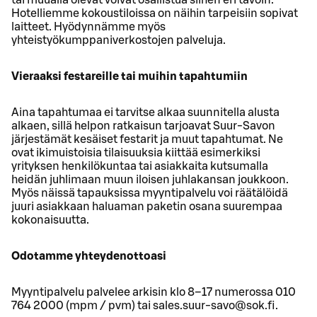
Hotelliemme kokoustiloissa on näihin tarpeisiin sopivat
laitteet. Hyödynnämme myös
yhteistyökumppaniverkostojen palveluja.
Vieraaksi festareille tai muihin tapahtumiin
Aina tapahtumaa ei tarvitse alkaa suunnitella alusta
alkaen, sillä helpon ratkaisun tarjoavat Suur-Savon
järjestämät kesäiset festarit ja muut tapahtumat. Ne
ovat ikimuistoisia tilaisuuksia kiittää esimerkiksi
yrityksen henkilökuntaa tai asiakkaita kutsumalla
heidän juhlimaan muun iloisen juhlakansan joukkoon.
Myös näissä tapauksissa myyntipalvelu voi räätälöidä
juuri asiakkaan haluaman paketin osana suurempaa
kokonaisuutta.
Odotamme yhteydenottoasi
Myyntipalvelu palvelee arkisin klo 8–17 numerossa 010
764 2000 (mpm / pvm) tai sales.suur-savo@sok.fi.