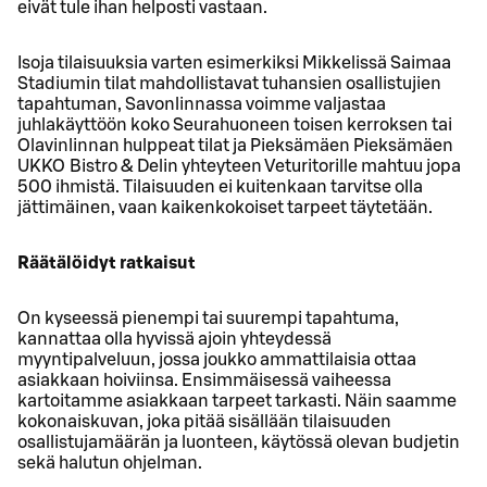
eivät tule ihan helposti vastaan.
Isoja tilaisuuksia varten esimerkiksi Mikkelissä Saimaa
Stadiumin tilat mahdollistavat tuhansien osallistujien
tapahtuman, Savonlinnassa voimme valjastaa
juhlakäyttöön koko Seurahuoneen toisen kerroksen tai
Olavinlinnan hulppeat tilat ja Pieksämäen Pieksämäen
UKKO Bistro & Delin yhteyteen Veturitorille mahtuu jopa
500 ihmistä. Tilaisuuden ei kuitenkaan tarvitse olla
jättimäinen, vaan kaikenkokoiset tarpeet täytetään.
Räätälöidyt ratkaisut
On kyseessä pienempi tai suurempi tapahtuma,
kannattaa olla hyvissä ajoin yhteydessä
myyntipalveluun, jossa joukko ammattilaisia ottaa
asiakkaan hoiviinsa. Ensimmäisessä vaiheessa
kartoitamme asiakkaan tarpeet tarkasti. Näin saamme
kokonaiskuvan, joka pitää sisällään tilaisuuden
osallistujamäärän ja luonteen, käytössä olevan budjetin
sekä halutun ohjelman.