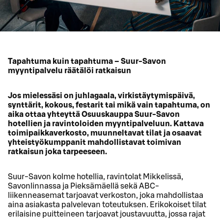
Tapahtuma kuin tapahtuma – Suur-Savon
myyntipalvelu räätälöi ratkaisun
Jos mielessäsi on juhlagaala, virkistäytymispäivä,
synttärit, kokous, festarit tai mikä vain tapahtuma, on
aika ottaa yhteyttä Osuuskauppa Suur-Savon
hotellien ja ravintoloiden myyntipalveluun. Kattava
toimipaikkaverkosto, muunneltavat tilat ja osaavat
yhteistyökumppanit mahdollistavat toimivan
ratkaisun joka tarpeeseen.
Suur-Savon kolme hotellia, ravintolat Mikkelissä,
Savonlinnassa ja Pieksämäellä sekä ABC-
liikenneasemat tarjoavat verkoston, joka mahdollistaa
aina asiakasta palvelevan toteutuksen. Erikokoiset tilat
erilaisine puitteineen tarjoavat joustavuutta, jossa rajat