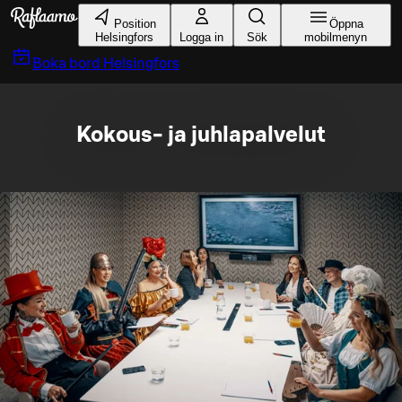
Gå till huvudinnehållet
Position
Öppna
Helsingfors
Logga in
Sök
mobilmenyn
Boka bord
Helsingfors
Kokous- ja juhlapalvelut