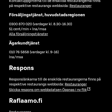
Kontaktuppgifterna till de enskilda restaurangerna finns
på respektive restaurangs webbsida:
Restauranger
Försäljingstjänst, huvudstadsregionen
0300 870 020 (vardagar kl. 8.30-16.30)
51 cent/min + lna/msa
Alla försäljningstjänster
Ägarkundtjänst
010 76 5858 (vardagar kl. 9-16)
lna/msa
Respons
Responslänkarna till de enskilda restaurangerna finns på
respektive restaurangs webbsida:
Restauranger
Skicka respons om webbplatsen
Öppnas i ny flik
Raflaamo.fi