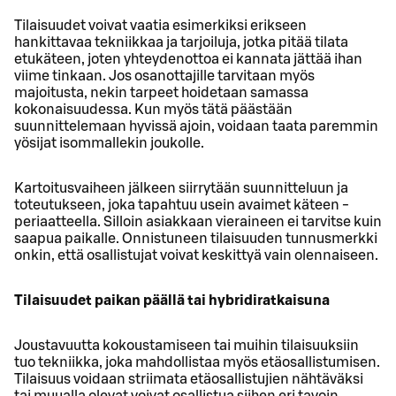
Tilaisuudet voivat vaatia esimerkiksi erikseen
hankittavaa tekniikkaa ja tarjoiluja, jotka pitää tilata
etukäteen, joten yhteydenottoa ei kannata jättää ihan
viime tinkaan. Jos osanottajille tarvitaan myös
majoitusta, nekin tarpeet hoidetaan samassa
kokonaisuudessa. Kun myös tätä päästään
suunnittelemaan hyvissä ajoin, voidaan taata paremmin
yösijat isommallekin joukolle.
Kartoitusvaiheen jälkeen siirrytään suunnitteluun ja
toteutukseen, joka tapahtuu usein avaimet käteen -
periaatteella. Silloin asiakkaan vieraineen ei tarvitse kuin
saapua paikalle. Onnistuneen tilaisuuden tunnusmerkki
onkin, että osallistujat voivat keskittyä vain olennaiseen.
Tilaisuudet paikan päällä tai hybridiratkaisuna
Joustavuutta kokoustamiseen tai muihin tilaisuuksiin
tuo tekniikka, joka mahdollistaa myös etäosallistumisen.
Tilaisuus voidaan striimata etäosallistujien nähtäväksi
tai muualla olevat voivat osallistua siihen eri tavoin.