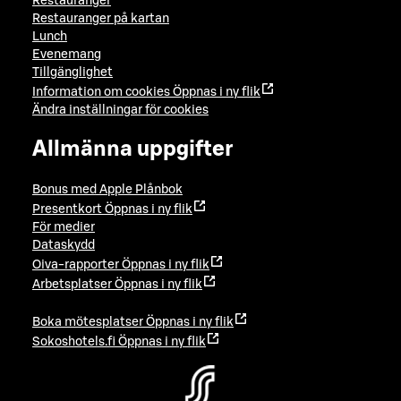
Restauranger
Restauranger på kartan
Lunch
Evenemang
Tillgänglighet
Information om cookies
Öppnas i ny flik
Ändra inställningar för cookies
Allmänna uppgifter
Bonus med Apple Plånbok
Presentkort
Öppnas i ny flik
För medier
Dataskydd
Oiva-rapporter
Öppnas i ny flik
Arbetsplatser
Öppnas i ny flik
Boka mötesplatser
Öppnas i ny flik
Sokoshotels.fi
Öppnas i ny flik