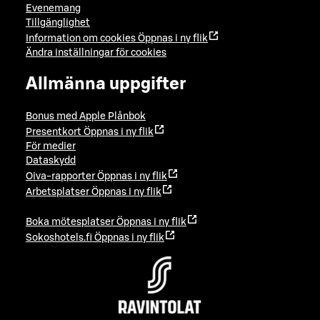
Evenemang
Tillgänglighet
Information om cookies
Öppnas i ny flik
Ändra inställningar för cookies
Allmänna uppgifter
Bonus med Apple Plånbok
Presentkort
Öppnas i ny flik
För medier
Dataskydd
Oiva-rapporter
Öppnas i ny flik
Arbetsplatser
Öppnas i ny flik
Boka mötesplatser
Öppnas i ny flik
Sokoshotels.fi
Öppnas i ny flik