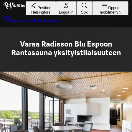
Gå till huvudinnehållet
Position
Öppna
Helsingfors
Logga in
Sök
mobilmenyn
Boka bord
Helsingfors
Varaa Radisson Blu Espoon
Rantasauna yksityistilaisuuteen