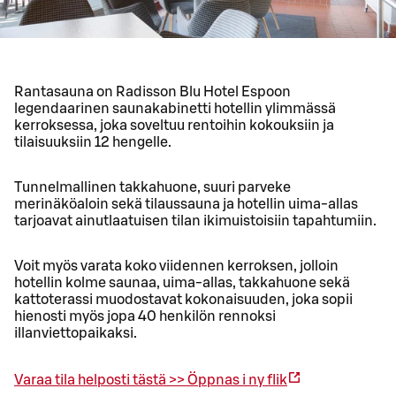
Rantasauna on Radisson Blu Hotel Espoon
legendaarinen saunakabinetti hotellin ylimmässä
kerroksessa, joka soveltuu rentoihin kokouksiin ja
tilaisuuksiin 12 hengelle.
Tunnelmallinen takkahuone, suuri parveke
merinäköaloin sekä tilaussauna ja hotellin uima-allas
tarjoavat ainutlaatuisen tilan ikimuistoisiin tapahtumiin.
Voit myös varata koko viidennen kerroksen, jolloin
hotellin kolme saunaa, uima-allas, takkahuone sekä
kattoterassi muodostavat kokonaisuuden, joka sopii
hienosti myös jopa 40 henkilön rennoksi
illanviettopaikaksi.
Varaa tila helposti tästä >>
Öppnas i ny flik