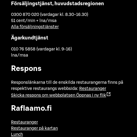
Försäljingstjänst, huvudstadsregionen
0300 870 020 (vardagar kl. 8.30-16.30)
51 cent/min + lna/msa
Alla försäljningstjänster
Ägarkundtjänst
010 76 5858 (vardagar kl. 9-16)
lna/msa
Respons
Responslänkarna till de enskilda restaurangerna finns på
respektive restaurangs webbsida:
Restauranger
Skicka respons om webbplatsen
Öppnas i ny flik
Raflaamo.fi
Restauranger
Restauranger på kartan
Lunch