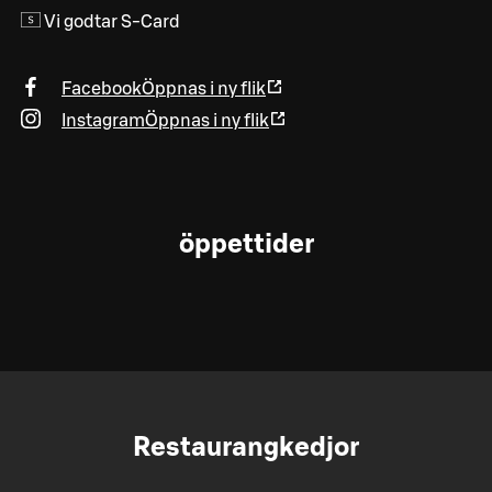
Vi godtar S-Card
Facebook
Öppnas i ny flik
Instagram
Öppnas i ny flik
öppettider
Restaurangkedjor