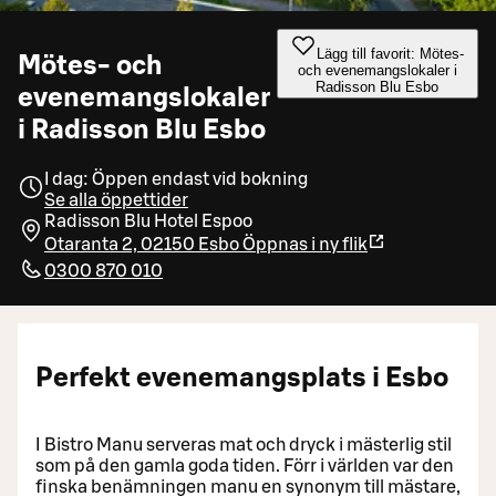
Lägg till favorit: Mötes-
Mötes- och
och evenemangslokaler i
Radisson Blu Esbo
evenemangslokaler
i Radisson Blu Esbo
I dag: Öppen endast vid bokning
Se alla öppettider
Radisson Blu Hotel Espoo
Otaranta 2, 02150 Esbo
Öppnas i ny flik
0300 870 010
Perfekt evenemangsplats i Esbo
I Bistro Manu serveras mat och dryck i mästerlig stil
som på den gamla goda tiden. Förr i världen var den
finska benämningen manu en synonym till mästare,