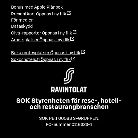
Bonus med Apple Plånbok
Presentkort
Öppnas i ny flik
För medier
Dataskydd
Oiva-rapporter
Öppnas i ny flik
Arbetsplatser
Öppnas i ny flik
Boka mötesplatser
Öppnas i ny flik
Sokoshotels.fi
Öppnas i ny flik
SOK Styrenheten för rese-, hotell-
och restaurangbranschen
SOK PB 1 00088 S-GRUPPEN
,
FO-nummer 0116323-1