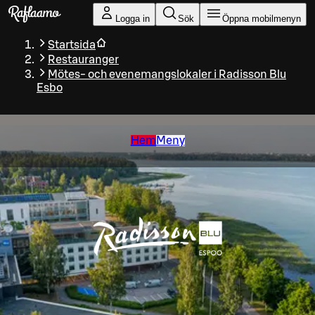
Gå till huvudinnehållet
Logga in
Sök
Öppna mobilmenyn
Startsida
Restauranger
Mötes- och evenemangslokaler i Radisson Blu
Esbo
Hem
Meny