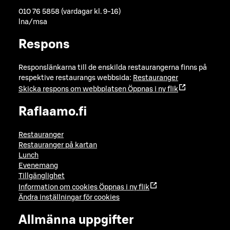
010 76 5858 (vardagar kl. 9-16)
lna/msa
Respons
Responslänkarna till de enskilda restaurangerna finns på
respektive restaurangs webbsida:
Restauranger
Skicka respons om webbplatsen
Öppnas i ny flik
Raflaamo.fi
Restauranger
Restauranger på kartan
Lunch
Evenemang
Tillgänglighet
Information om cookies
Öppnas i ny flik
Ändra inställningar för cookies
Allmänna uppgifter