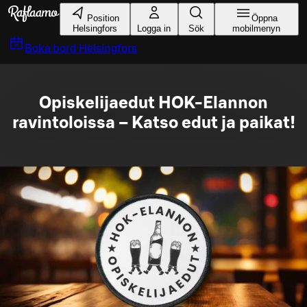
Gå till huvudinnehållet
Position
Öppna
Helsingfors
Logga in
Sök
mobilmenyn
Boka bord
Helsingfors
Opiskelijaedut HOK-Elannon
ravintoloissa – Katso edut ja paikat!