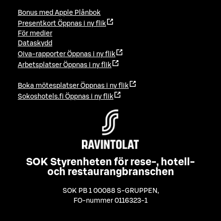
Bonus med Apple Plånbok
Presentkort
Öppnas i ny flik
För medier
Dataskydd
Oiva-rapporter
Öppnas i ny flik
Arbetsplatser
Öppnas i ny flik
Boka mötesplatser
Öppnas i ny flik
Sokoshotels.fi
Öppnas i ny flik
SOK Styrenheten för rese-, hotell-
och restaurangbranschen
SOK PB 1 00088 S-GRUPPEN
,
FO-nummer 0116323-1