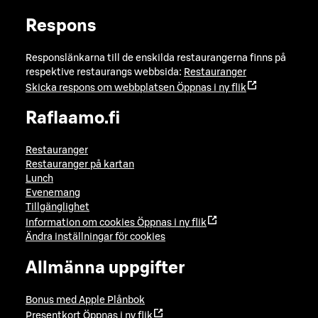
Respons
Responslänkarna till de enskilda restaurangerna finns på
respektive restaurangs webbsida:
Restauranger
Skicka respons om webbplatsen
Öppnas i ny flik
Raflaamo.fi
Restauranger
Restauranger på kartan
Lunch
Evenemang
Tillgänglighet
Information om cookies
Öppnas i ny flik
Ändra inställningar för cookies
Allmänna uppgifter
Bonus med Apple Plånbok
Presentkort
Öppnas i ny flik