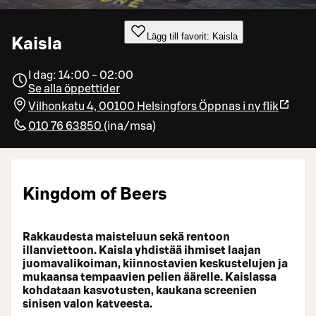
Lägg till favorit: Kaisla
Kaisla
I dag: 14:00 - 02:00
Se alla öppettider
Vilhonkatu 4, 00100 Helsingfors
Öppnas i ny flik
010 76 63850
(
ina/msa
)
Kingdom of Beers
Rakkaudesta maisteluun sekä rentoon
illanviettoon. Kaisla yhdistää ihmiset laajan
juomavalikoiman, kiinnostavien keskustelujen ja
mukaansa tempaavien pelien äärelle. Kaislassa
kohdataan kasvotusten, kaukana screenien
sinisen valon katveesta.