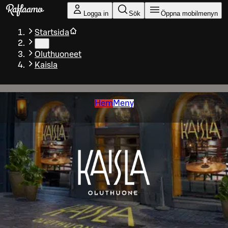
Gå till huvudinnehållet
Logga in
Sök
Öppna mobilmenyn
Startsida
…
Oluthuoneet
Kaisla
Hem
Meny