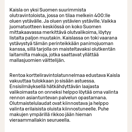
Kaisla on yksi Suomen suurimmista
olutravintoloista, jossa on tilaa melkein 400:lle
oluen ystävälle. Ja oluen ystävien ystäville. Vaikka
juomatuotteen keskiössä on koko Suomen
mittakaavassa merkittävä olutvalikoima, löytyy
listalta paljon muutakin. Kaislassa on toki vaarana
ystävystyä tämän perinteikkään panimojuoman
kanssa, sillä tarjolla on maisteltavaksi olutkentän
laitamilta makuja, jotka saattavat yllättää
mallasjuomien välttelijän.
Rentoa kortteliravintolatunnelmaa edustava Kaisla
vakuuttaa tulokkaan jo sisään astuessa.
Ensisilmäyksellä hätkähdyttävän laajasta
valikoimasta on onneksi helppo löytää oma valinta
rennon asiantuntevan palvelun opastamana.
Olutmaistelulaudat ovat kiinnostava ja helppo
valinta erilaisista oluista kiinnostuneelle. Puhe
makujen ympärillä rikkoo jään hieman
vieraammallakin seurueella.