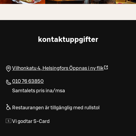
kontaktuppgifter
Vilhonkatu 4
,
Helsingfors
Öppnas i ny flik
010 76 63850
Samtalets pris ina/msa
Restaurangen är tillgänglig med rullstol
Vi godtar S-Card