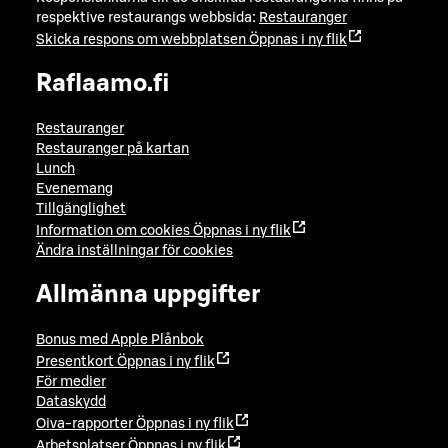
respektive restaurangs webbsida:
Restauranger
Skicka respons om webbplatsen
Öppnas i ny flik
Raflaamo.fi
Restauranger
Restauranger på kartan
Lunch
Evenemang
Tillgänglighet
Information om cookies
Öppnas i ny flik
Ändra inställningar för cookies
Allmänna uppgifter
Bonus med Apple Plånbok
Presentkort
Öppnas i ny flik
För medier
Dataskydd
Oiva-rapporter
Öppnas i ny flik
Arbetsplatser
Öppnas i ny flik