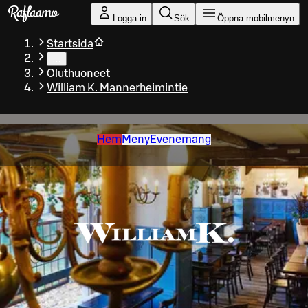
Gå till huvudinnehållet
Logga in
Sök
Öppna mobilmenyn
Startsida
…
Oluthuoneet
William K. Mannerheimintie
Hem
Meny
Evenemang