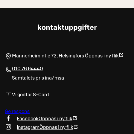
kontaktuppgifter
Mannerheimintie 72
,
Helsingfors
Öppnas i ny flik
010 76 64440
Samtalets pris ina/msa
Vi godtar S-Card
Ge respons
Facebook
Öppnas i ny flik
Instagram
Öppnas i ny flik