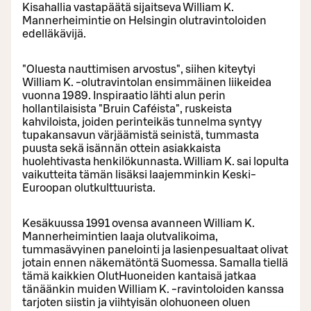
Kisahallia vastapäätä sijaitseva William K.
Mannerheimintie on Helsingin olutravintoloiden
edelläkävijä.
"Oluesta nauttimisen arvostus", siihen kiteytyi
William K. -olutravintolan ensimmäinen liikeidea
vuonna 1989. Inspiraatio lähti alun perin
hollantilaisista "Bruin Caféista", ruskeista
kahviloista, joiden perinteikäs tunnelma syntyy
tupakansavun värjäämistä seinistä, tummasta
puusta sekä isännän ottein asiakkaista
huolehtivasta henkilökunnasta. William K. sai lopulta
vaikutteita tämän lisäksi laajemminkin Keski-
Euroopan olutkulttuurista.
Kesäkuussa 1991 ovensa avanneen William K.
Mannerheimintien laaja olutvalikoima,
tummasävyinen panelointi ja lasienpesualtaat olivat
jotain ennen näkemätöntä Suomessa. Samalla tiellä
tämä kaikkien OlutHuoneiden kantaisä jatkaa
tänäänkin muiden William K. -ravintoloiden kanssa
tarjoten siistin ja viihtyisän olohuoneen oluen