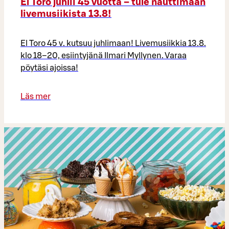
El Toro juhlii 45 vuotta – tule nauttimaan
livemusiikista 13.8!
El Toro 45 v. kutsuu juhlimaan! Livemusiikkia 13.8.
klo 18–20, esiintyjänä Ilmari Myllynen. Varaa
pöytäsi ajoissa!
Läs mer