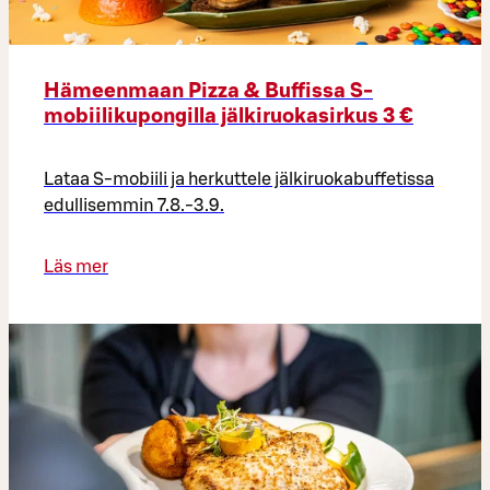
Hämeenmaan Pizza & Buffissa S-
mobiilikupongilla jälkiruokasirkus 3 €
Lataa S-mobiili ja herkuttele jälkiruokabuffetissa
edullisemmin 7.8.-3.9.
Läs mer