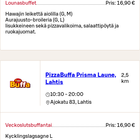
Lounasbuffet
Pris:
16,90 €
Hawajin leikettä aiolilla (G, M)
Aurajuusto-broileria (G, L)
lisukkeineen sekä pizzavalikoima, salaattipöytä ja
ruokajuomat.
PizzaBuffa Prisma Laune,
2,5
km
Lahtis
10:30 - 20:00
Ajokatu 83,
Lahtis
Veckoslutsbuffantai
Pris:
16,90 €
Kycklingslagsagne L