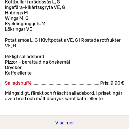
Köttbullar i gräddssås L, G
Ingefära-kikärtssgryta VE, G
Hotdogs M
Wings M, G
Kycklingnuggets M
Lökringar VE
Potatismos L, G | Klyftpotatis VE, G | Rostade rotfrukter
VE, G
Rikligt salladsbord
Pizzor – berätta dina önskemål
Drycker
Kaffe eller te
Salladsbuffé
Pris:
9,90 €
Mångsidigt, färskt och fräscht salladsbord. I priset ingår
även bröd och måltidsdryck samt kaffe eller te.
Visa mer