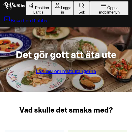
Gå till huvudinnehållet
Position
Logga
Öppna
Lahtis
in
Sök
mobilmenyn
Boka bord
Lahtis
Det gör gott att äta ute
Läs mer om restaurangerna
Vad skulle det smaka med?