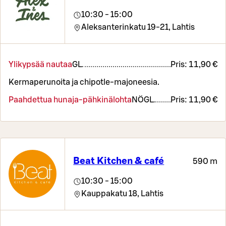
10:30 - 15:00
Aleksanterinkatu 19-21,
Lahtis
Ylikypsää nautaa
G
L
Pris:
11,90 €
Kermaperunoita ja chipotle-majoneesia.
Paahdettua hunaja-pähkinälohta
NÖ
G
L
Pris:
11,90 €
Beat Kitchen & café
590 m
10:30 - 15:00
Kauppakatu 18,
Lahtis