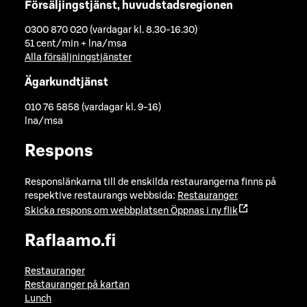
Försäljingstjänst, huvudstadsregionen
0300 870 020 (vardagar kl. 8.30-16.30)
51 cent/min + lna/msa
Alla försäljningstjänster
Ägarkundtjänst
010 76 5858 (vardagar kl. 9-16)
lna/msa
Respons
Responslänkarna till de enskilda restaurangerna finns på
respektive restaurangs webbsida:
Restauranger
Skicka respons om webbplatsen
Öppnas i ny flik
Raflaamo.fi
Restauranger
Restauranger på kartan
Lunch