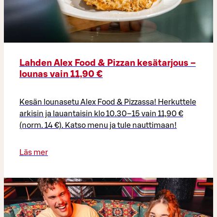
Lahden Alex Food & Pizzan kesätarjous –
lounas vain 11,90 €
Kesän lounasetu Alex Food & Pizzassa! Herkuttele
arkisin ja lauantaisin klo 10.30–15 vain 11,90 €
(norm. 14 €). Katso menu ja tule nauttimaan!
Läs mer