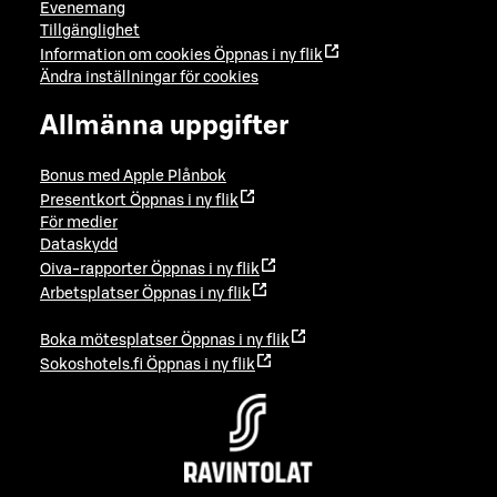
Evenemang
Tillgänglighet
Information om cookies
Öppnas i ny flik
Ändra inställningar för cookies
Allmänna uppgifter
Bonus med Apple Plånbok
Presentkort
Öppnas i ny flik
För medier
Dataskydd
Oiva-rapporter
Öppnas i ny flik
Arbetsplatser
Öppnas i ny flik
Boka mötesplatser
Öppnas i ny flik
Sokoshotels.fi
Öppnas i ny flik