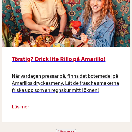
Törstig? Drick lite Rillo på Amarillo!
När vardagen pressar på, finns det botemedel på
Amarillos dryckesmeny. Låt de fräscha smakerna
friska upp som en regnskur mitt i öknen!
Läs mer