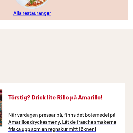
Alla restauranger
Törstig? Drick lite Rillo på Amarillo!
När vardagen pressar på, finns det botemedel på
Amarillos dryckesmeny. Låt de fräscha smakerna
friska upp som en regnskur mitt i öknen!