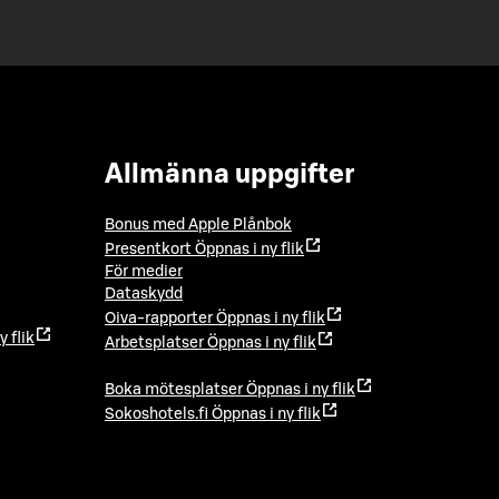
Allmänna uppgifter
Bonus med Apple Plånbok
Presentkort
Öppnas i ny flik
För medier
Dataskydd
Oiva-rapporter
Öppnas i ny flik
y flik
Arbetsplatser
Öppnas i ny flik
Boka mötesplatser
Öppnas i ny flik
Sokoshotels.fi
Öppnas i ny flik