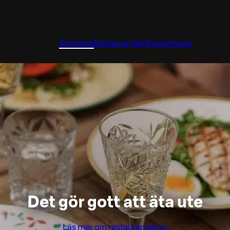
Startsida
Restauranger
Evenemang
Det gör gott att äta ute
Läs mer om restaurangerna