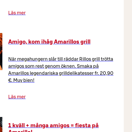
Läs mer
Amigo, kom ihåg Amarillos grill
När megahungern slår till räddar Rillos grill trötta
amigos som rest genom öknen. Smaka på
Amarillos legendariska grilldelikatesser fr. 20,90
€. Muy bien!
Läs mer
1 kväll + många amigos = fiesta på