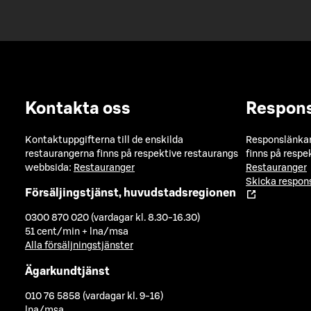
Kontakta oss
Respon
Kontaktuppgifterna till de enskilda
Responslänkarn
restaurangerna finns på respektive restaurangs
finns på respe
webbsida:
Restauranger
Restauranger
Skicka respo
Försäljingstjänst, huvudstadsregionen
0300 870 020 (vardagar kl. 8.30-16.30)
51 cent/min + lna/msa
Alla försäljningstjänster
Ägarkundtjänst
010 76 5858 (vardagar kl. 9-16)
lna/msa