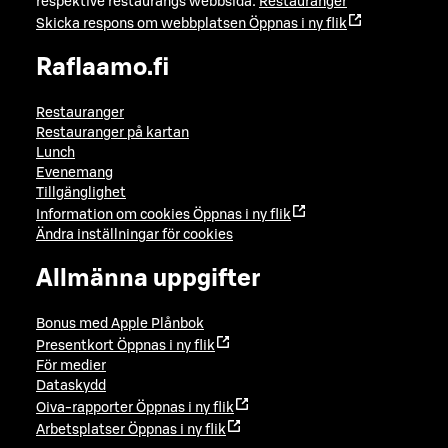
respektive restaurangs webbsida:
Restauranger
Skicka respons om webbplatsen
Öppnas i ny flik
Raflaamo.fi
Restauranger
Restauranger på kartan
Lunch
Evenemang
Tillgänglighet
Information om cookies
Öppnas i ny flik
Ändra inställningar för cookies
Allmänna uppgifter
Bonus med Apple Plånbok
Presentkort
Öppnas i ny flik
För medier
Dataskydd
Oiva-rapporter
Öppnas i ny flik
Arbetsplatser
Öppnas i ny flik