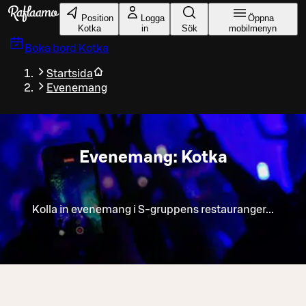
Gå till huvudinnehållet
Position
Logga
Öppna
Kotka
in
Sök
mobilmenyn
Boka bord
Kotka
Startsida
Evenemang
Evenemang: Kotka
Kolla in evenemang i S-gruppens restauranger...