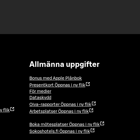
Allmänna uppgifter
Bonus med Apple Plånbok
Presentkort
Öppnas i ny flik
För medier
Dataskydd
Oiva-rapporter
Öppnas i ny flik
y flik
Arbetsplatser
Öppnas i ny flik
Boka mötesplatser
Öppnas i ny flik
Sokoshotels.fi
Öppnas i ny flik