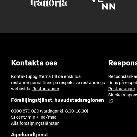
Kontakta oss
Respon
Kontaktuppgifterna till de enskilda
Responslänkarn
restaurangerna finns på respektive restaurangs
finns på respe
webbsida:
Restauranger
Restauranger
Skicka respo
Försäljingstjänst, huvudstadsregionen
0300 870 020 (vardagar kl. 8.30-16.30)
51 cent/min + lna/msa
Alla försäljningstjänster
Ägarkundtjänst