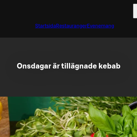
Startsida
Restauranger
Evenemang
Onsdagar är tillägnade kebab