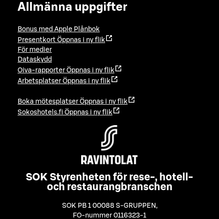
Allmänna uppgifter
Bonus med Apple Plånbok
Presentkort
Öppnas i ny flik
För medier
Dataskydd
Oiva-rapporter
Öppnas i ny flik
Arbetsplatser
Öppnas i ny flik
Boka mötesplatser
Öppnas i ny flik
Sokoshotels.fi
Öppnas i ny flik
SOK Styrenheten för rese-, hotell-
och restaurangbranschen
SOK PB 1 00088 S-GRUPPEN
,
FO-nummer 0116323-1