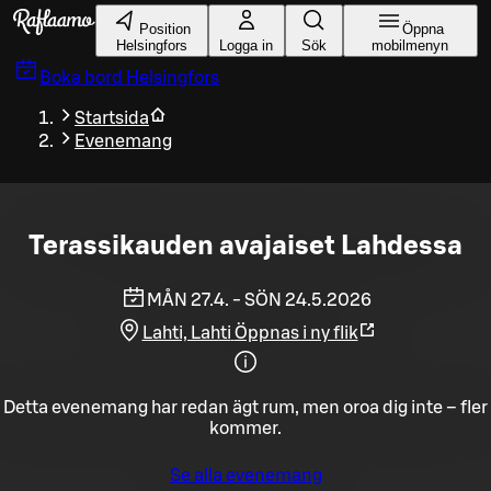
Gå till huvudinnehållet
Position
Öppna
Helsingfors
Logga in
Sök
mobilmenyn
Boka bord
Helsingfors
Startsida
Evenemang
Terassikauden avajaiset Lahdessa
MÅN 27.4. - SÖN 24.5.2026
Lahti, Lahti
Öppnas i ny flik
Detta evenemang har redan ägt rum, men oroa dig inte – fler
kommer.
Se alla evenemang