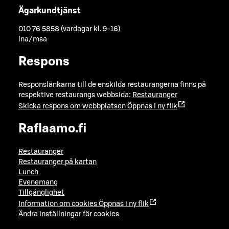
Ägarkundtjänst
010 76 5858 (vardagar kl. 9-16)
lna/msa
Respons
Responslänkarna till de enskilda restaurangerna finns på
respektive restaurangs webbsida:
Restauranger
Skicka respons om webbplatsen
Öppnas i ny flik
Raflaamo.fi
Restauranger
Restauranger på kartan
Lunch
Evenemang
Tillgänglighet
Information om cookies
Öppnas i ny flik
Ändra inställningar för cookies