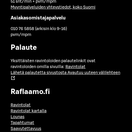
51 snt/min + pvm/mpm
Myyntipalveluiden yhteystiedot, koko Suomi
Asiakasomistajapalvelu
010 76 5858 (arkisin klo 9-16)
pvm/mpm
Palaute
Yksittäisten ravintoloiden palautelinkit ovat
ravintoloiden omilla sivuilla:
Ravintolat
Lähetä palautetta sivustosta
Avautuu uuteen välilehteen
Raflaamo.fi
Ravintolat
Ravintolat kartalla
Lounas
Tapahtumat
Saavutettavuus