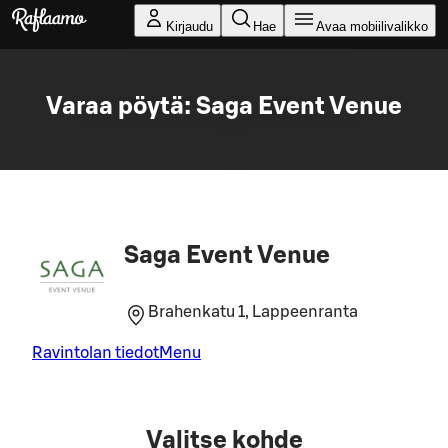
Siirry pääsisältöön
Kirjaudu
Hae
Avaa mobiilivalikko
Varaa pöytä: Saga Event Venue
Saga Event Venue
Brahenkatu 1, Lappeenranta
Ravintolan tiedot
Menu
Valitse kohde