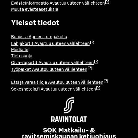
Evästeinformaatio
Avautuu uuteen välilehteen
Muuta evästeasetuksia
Yleiset tiedot
Bonusta Applen Lompakolla
Lahjakortit
Avautuu uuteen välilehteen
Medialle
Tietosuoja
Oiva-raportit
Avautuu uuteen välilehteen
Työpaikat
Avautuu uuteen välilehteen
Etsi ja varaa tiloja
Avautuu uuteen välilehteen
Sokoshotels.fi
Avautuu uuteen välilehteen
SOK Matkailu- &
ravitsemiskaupan ketjuohjaus