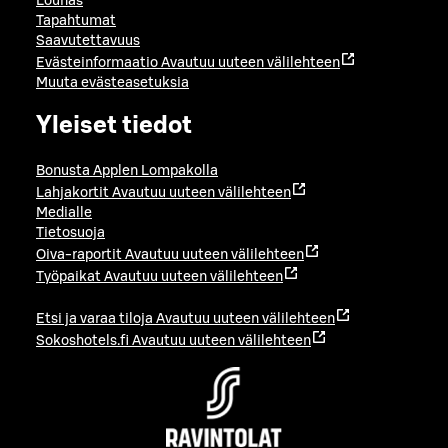
Lounas
Tapahtumat
Saavutettavuus
Evästeinformaatio
Avautuu uuteen välilehteen
Muuta evästeasetuksia
Yleiset tiedot
Bonusta Applen Lompakolla
Lahjakortit
Avautuu uuteen välilehteen
Medialle
Tietosuoja
Oiva-raportit
Avautuu uuteen välilehteen
Työpaikat
Avautuu uuteen välilehteen
Etsi ja varaa tiloja
Avautuu uuteen välilehteen
Sokoshotels.fi
Avautuu uuteen välilehteen