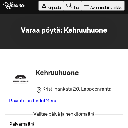
Siirry pääsisältöön
Kirjaudu
Hae
Avaa mobiilivalikko
Varaa pöytä: Kehruuhuone
Kehruuhuone
Kristiinankatu 20, Lappeenranta
Ravintolan tiedot
Menu
Valitse päivä ja henkilömäärä
Päivämäärä