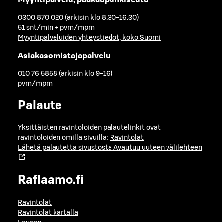
0300 870 020 (arkisin klo 8.30-16.30)
51 snt/min + pvm/mpm
Myyntipalveluiden yhteystiedot, koko Suomi
Asiakasomistajapalvelu
010 76 5858 (arkisin klo 9-16)
pvm/mpm
Palaute
Yksittäisten ravintoloiden palautelinkit ovat
ravintoloiden omilla sivuilla:
Ravintolat
Lähetä palautetta sivustosta
Avautuu uuteen välilehteen
Raflaamo.fi
Ravintolat
Ravintolat kartalla