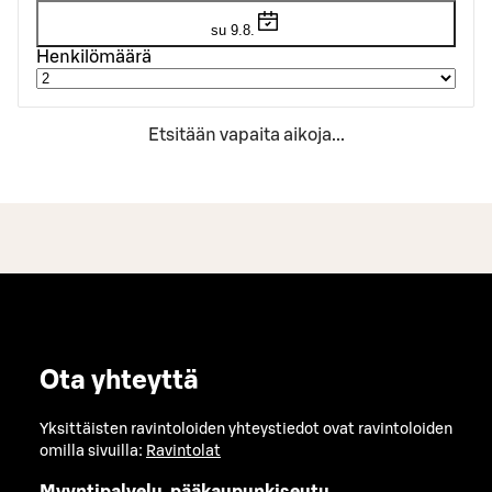
su 9.8.
Henkilömäärä
Etsitään vapaita aikoja...
Ota yhteyttä
Yksittäisten ravintoloiden yhteystiedot ovat ravintoloiden
omilla sivuilla:
Ravintolat
Myyntipalvelu, pääkaupunkiseutu