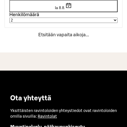
la 8.8.
Henkilömäärä
Etsitään vapaita aikoja...
Ota yhteyttä
Yksittäisten ravintoloiden yhteystiedot ovat ravintoloiden
omilla sivuilla:
Ravintolat
Myyntipalvelu, pääkaupunkiseutu