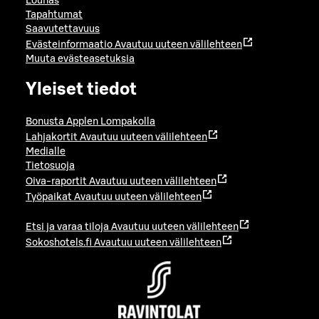
Lounas
Tapahtumat
Saavutettavuus
Evästeinformaatio
Avautuu uuteen välilehteen
Muuta evästeasetuksia
Yleiset tiedot
Bonusta Applen Lompakolla
Lahjakortit
Avautuu uuteen välilehteen
Medialle
Tietosuoja
Oiva-raportit
Avautuu uuteen välilehteen
Työpaikat
Avautuu uuteen välilehteen
Etsi ja varaa tiloja
Avautuu uuteen välilehteen
Sokoshotels.fi
Avautuu uuteen välilehteen