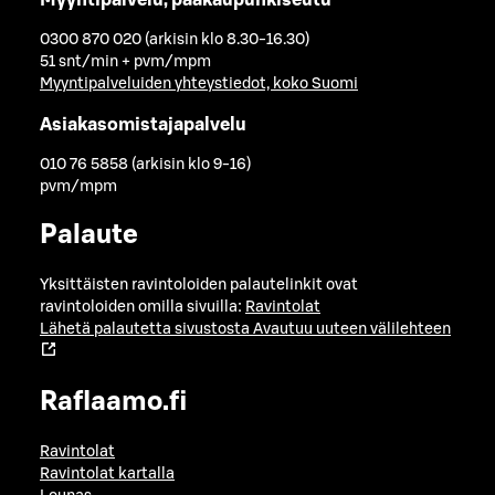
0300 870 020 (arkisin klo 8.30-16.30)
51 snt/min + pvm/mpm
Myyntipalveluiden yhteystiedot, koko Suomi
Asiakasomistajapalvelu
010 76 5858 (arkisin klo 9-16)
pvm/mpm
Palaute
Yksittäisten ravintoloiden palautelinkit ovat
ravintoloiden omilla sivuilla:
Ravintolat
Lähetä palautetta sivustosta
Avautuu uuteen välilehteen
Raflaamo.fi
Ravintolat
Ravintolat kartalla