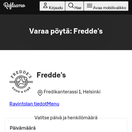
Siirry pääsisältöön
Kirjaudu
Hae
Avaa mobiilivalikko
Varaa pöytä: Fredde's
Fredde's
Fredikanterassi 1, Helsinki
Ravintolan tiedot
Menu
Valitse päivä ja henkilömäärä
Päivämäärä