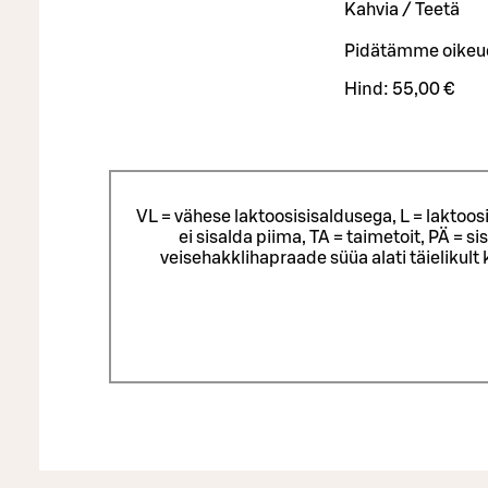
Kahvia / Teetä
Pidätämme oikeude
Hind:
55,00 €
VL = vähese laktoosisisaldusega, L = laktoos
ei sisalda piima, TA = taimetoit, PÄ = 
veisehakklihapraade süüa alati täielikul