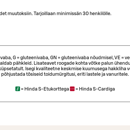
t muutoksiin. Tarjoillaan minimissän 30 henkilölle.
ivaba, G = gluteenivaba, GN = gluteenivaba nõudmisel, VE = ve
sisaldab pähkleid. Lisateavet roogade kohta võtke palun ühendu
t küpsetatult. Isegi kvaliteetne keskmise kuumusega hakkliha 
põhjustada tõsiseid toidumürgitusi, eriti lastele ja vanuritele.
=
Hinda S-Etukorttega
=
Hinda S-Cardiga