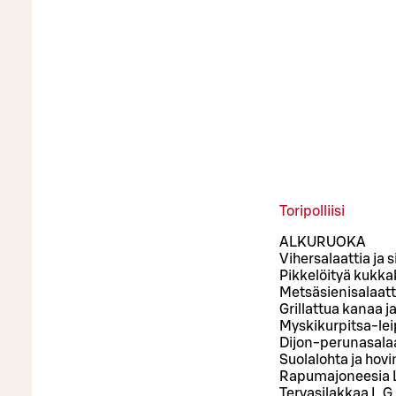
Toripolliisi
ALKURUOKA
Vihersalaattia ja s
Pikkelöityä kukka
Metsäsienisalaatti
Grillattua kanaa j
Myskikurpitsa-leip
Dijon-perunasalaa
Suolalohta ja hovi
Rapumajoneesia L
Tervasilakkaa L,G