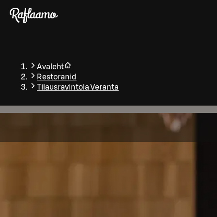
Liigu peamise sisu juurde
Avaleht
Restoranid
Tilausravintola Veranta