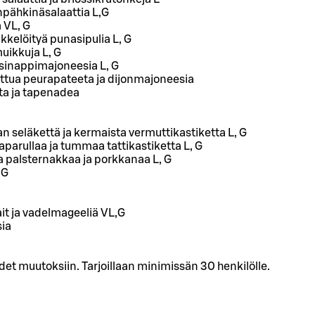
pähkinäsalaattia L,G
 VL, G
kkelöityä punasipulia L, G
uikkuja L, G
a sinappimajoneesia L, G
ttua peurapateeta ja dijonmajoneesia
ita ja tapenadea
n seläkettä ja kermaista vermuttikastiketta L, G
aparullaa ja tummaa tattikastiketta L, G
 palsternakkaa ja porkkanaa L, G
 G
t ja vadelmageeliä VL,G
sia
t muutoksiin. Tarjoillaan minimissän 30 henkilölle.