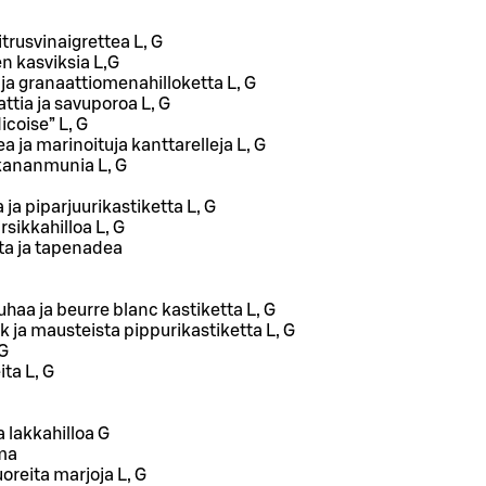
itrusvinaigrettea L, G
n kasviksia L,G
 ja granaattiomenahilloketta L, G
ttia ja savuporoa L, G
icoise” L, G
 ja marinoituja kanttarelleja L, G
kananmunia L, G
 ja piparjuurikastiketta L, G
rsikkahilloa L, G
ita ja tapenadea
kuhaa ja beurre blanc kastiketta L, G
ek ja mausteista pippurikastiketta L, G
 G
ita L, G
 lakkahilloa G
ma
uoreita marjoja L, G