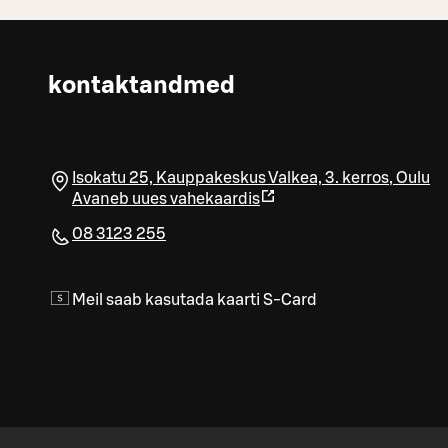
kontaktandmed
Isokatu 25, Kauppakeskus Valkea, 3. kerros
,
Oulu
Avaneb uues vahekaardis
08 3123 255
Meil saab kasutada kaarti S-Card