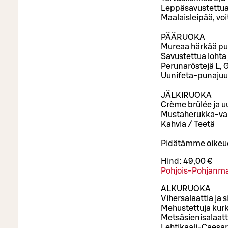
Leppäsavustettua
Maalaisleipää, vo
PÄÄRUOKA
Mureaa härkää pu
Savustettua lohta 
Perunaröstejä L, 
Uunifeta-punajuur
JÄLKIRUOKA
Crème brülée ja u
Mustaherukka-valk
Kahvia / Teetä
Pidätämme oikeude
Hind:
49,00 €
Pohjois-Pohjanm
ALKURUOKA
Vihersalaattia ja s
Mehustettuja kurk
Metsäsienisalaatti
Lehtikaali-Caesar 