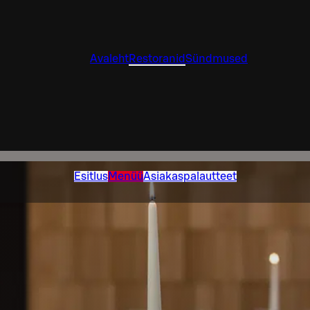
Avaleht
Restoranid
Sündmused
Esitlus
Menüü
Asiakaspalautteet