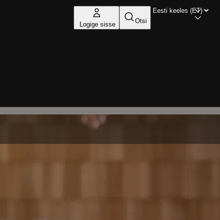
Otsi
Logige sisse