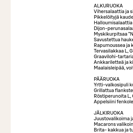
ALKURUOKA
Vihersalaattia ja s
Pikkelöityjä kaude
Halloumisalaattia
Dijon-perunasalaa
Myskikurpitsaa ”N
Savustettua haukea
Rapumoussea ja 
Tervasilakkaa L, G
Graavilohi-tartaria
Ankkariletteä ja ki
Maalaisleipää, vo
PÄÄRUOKA
Yrtti-valkosipuli 
Grillattua flankst
Röstiperunoita L,
Appelsiini fenkole
JÄLKIRUOKA
Juustovalikoima ja
Macarons valikoi
Brita- kakkua ja t