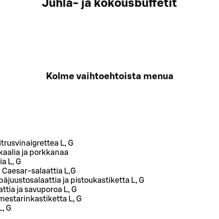
Juhla- ja kokousbuffetit
Kolme vaihtoehtoista menua
itrusvinaigrettea L, G
kaalia ja porkkanaa
a L, G
a Caesar-salaattia L,G
äjuustosalaattia ja pistoukastiketta L, G
ttia ja savuporoa L, G
mestarinkastiketta L, G
, G