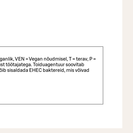
ganlik, VEN = Vegan nõudmisel, T = terav, P =
st töötajatega.
Toiduagentuur soovitab
võib sisaldada EHEC baktereid, mis võivad