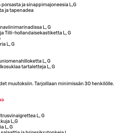
 porsasta ja sinappimajoneesia L,G
ita ja tapenadea
naviinimarinadissa L, G
ja Tilli-hollandaisekastiketta L, G
G
ia L, G
uniomenahilloketta L, G
osuklaa tartaletteja L, G
t muutoksiin. Tarjoillaan minimissän 30 henkilölle.
aa
itrusvinaigrettea L, G
kuja L,G
a L, G
salaattia ja briossikrutonkeja L