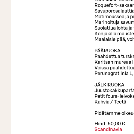
Roquefort-saksan
Savuporosalaattia
Mätimoussea ja pi
Marinoituja savum
Suolattua lohta j
Konjakilla mauste
Maalaisleipää, vo
PÄÄRUOKA
Paahdettua turska
Karitsan mureaa l
Voissa paahdettua
Perunagratiinia L,
JÄLKIRUOKA
Juustokakkuparfai
Petit fours-leivok
Kahvia / Teetä
Pidätämme oikeude
Hind:
50,00 €
Scandinavia