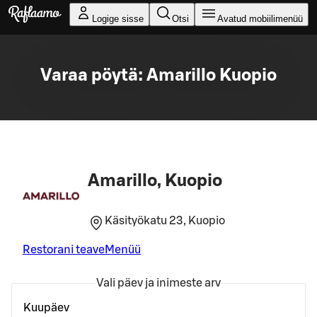
Liigu peamise sisu juurde
Logige sisse
Otsi
Avatud mobiilimenüü
Varaa pöytä: Amarillo Kuopio
Amarillo, Kuopio
Käsityökatu 23, Kuopio
Restorani teave
Menüü
Vali päev ja inimeste arv
Kuupäev