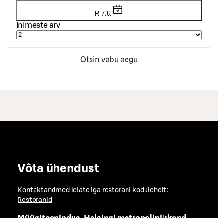
R 7.8.
Inimeste arv
Otsin vabu aegu
Võta ühendust
Kontaktandmed leiate iga restorani kodulehelt:
Restoranid
Müügiteenindus, Helsingi metropolipiirkond