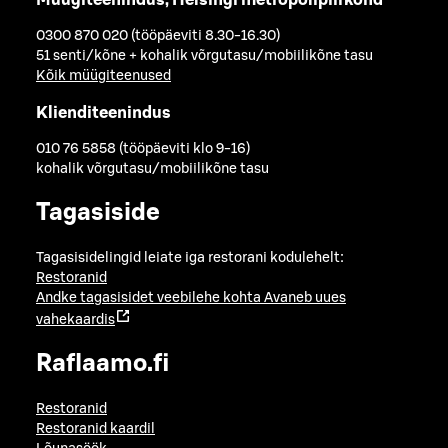
0300 870 020 (tööpäeviti 8.30-16.30)
51 senti/kõne + kohalik võrgutasu/mobiilikõne tasu
Kõik müügiteenused
Klienditeenindus
010 76 5858 (tööpäeviti klo 9-16)
kohalik võrgutasu/mobiilikõne tasu
Tagasiside
Tagasisidelingid leiate iga restorani kodulehelt:
Restoranid
Andke tagasisidet veebilehe kohta
Avaneb uues
vahekaardis
Raflaamo.fi
Restoranid
Restoranid kaardil