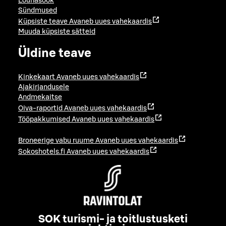
Lõunasöök
Sündmused
Küpsiste teave
Avaneb uues vahekaardis
Muuda küpsiste sätteid
Üldine teave
Kinkekaart
Avaneb uues vahekaardis
Ajakirjandusele
Andmekaitse
Oiva-raportid
Avaneb uues vahekaardis
Tööpakkumised
Avaneb uues vahekaardis
Broneerige vabu ruume
Avaneb uues vahekaardis
Sokoshotels.fi
Avaneb uues vahekaardis
SOK turismi- ja toitlustusketi