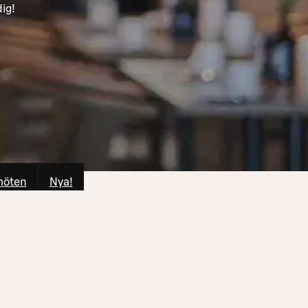
ig!
möten
Nya!