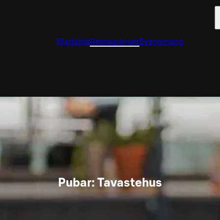
Startsida
Restauranger
Evenemang
Pubar: Tavastehus