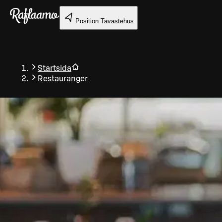
Gå till huvudinnehållet
Position
Tavastehus
Startsida
Restauranger