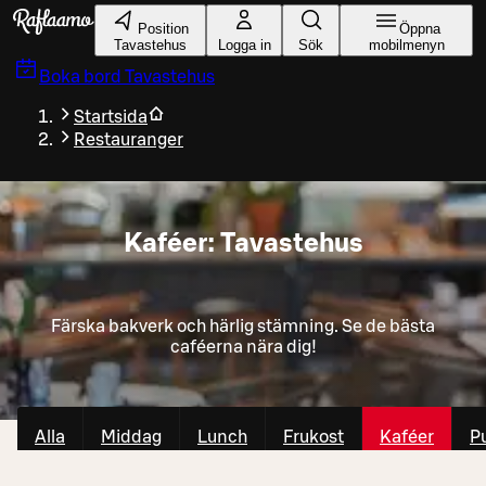
Gå till huvudinnehållet
Position
Öppna
Tavastehus
Logga in
Sök
mobilmenyn
Boka bord
Tavastehus
Startsida
Restauranger
Kaféer: Tavastehus
Färska bakverk och härlig stämning. Se de bästa
caféerna nära dig!
Alla
Middag
Lunch
Frukost
Kaféer
P