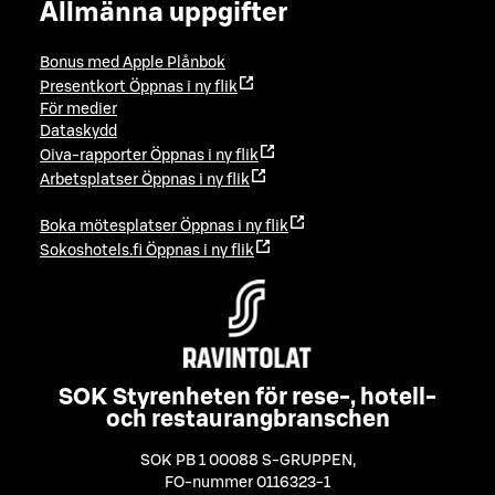
Allmänna uppgifter
Bonus med Apple Plånbok
Presentkort
Öppnas i ny flik
För medier
Dataskydd
Oiva-rapporter
Öppnas i ny flik
Arbetsplatser
Öppnas i ny flik
Boka mötesplatser
Öppnas i ny flik
Sokoshotels.fi
Öppnas i ny flik
SOK Styrenheten för rese-, hotell-
och restaurangbranschen
SOK PB 1 00088 S-GRUPPEN
,
FO-nummer 0116323-1