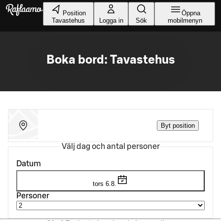
Gå till huvudinnehållet
Position
Öppna
Tavastehus
Logga in
Sök
mobilmenyn
Boka bord: Tavastehus
Byt position
Välj dag och antal personer
Datum
tors 6.8.
Personer