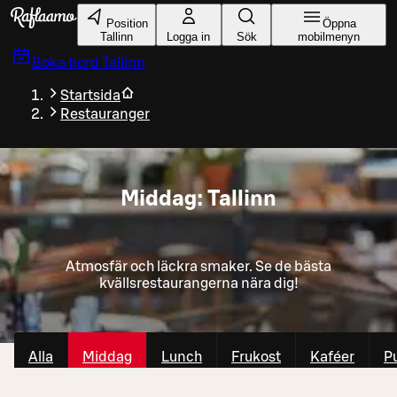
Gå till huvudinnehållet
Position
Öppna
Tallinn
Logga in
Sök
mobilmenyn
Boka bord
Tallinn
Startsida
Restauranger
Middag: Tallinn
Atmosfär och läckra smaker. Se de bästa
kvällsrestaurangerna nära dig!
Alla
Middag
Lunch
Frukost
Kaféer
P