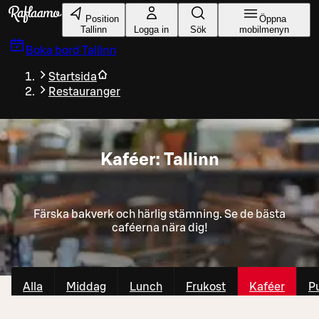
Gå till huvudinnehållet
Position
Öppna
Tallinn
Logga in
Sök
mobilmenyn
Boka bord
Tallinn
Startsida
Restauranger
Kaféer: Tallinn
Färska bakverk och härlig stämning. Se de bästa
caféerna nära dig!
Alla
Middag
Lunch
Frukost
Kaféer
P