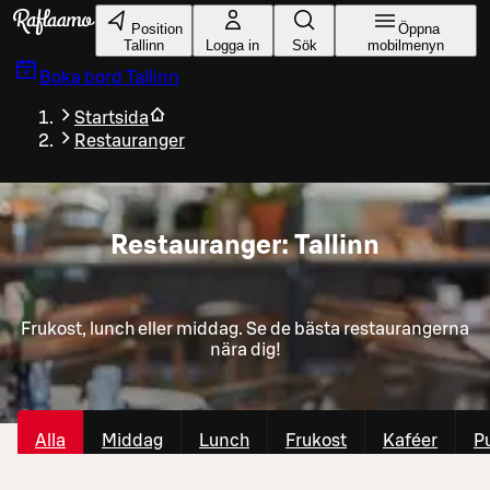
Gå till huvudinnehållet
Position
Öppna
Tallinn
Logga in
Sök
mobilmenyn
Boka bord
Tallinn
Startsida
Restauranger
Restauranger: Tallinn
Frukost, lunch eller middag. Se de bästa restaurangerna
nära dig!
Alla
Middag
Lunch
Frukost
Kaféer
P